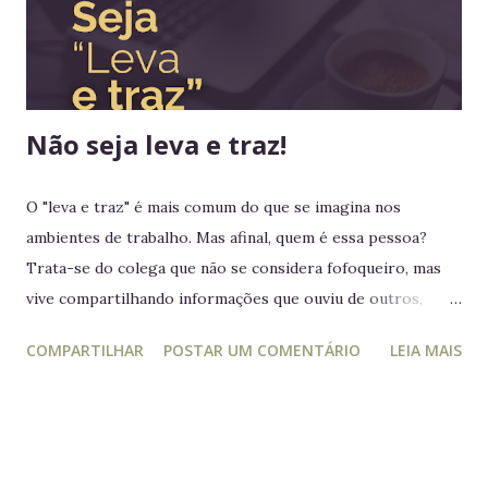
imensas em diversos continentes, até aquele momento
nenhum rei havia colocado os pés em seus territórios
ultramarinos para uma simples...
Não seja leva e traz!
O "leva e traz" é mais comum do que se imagina nos
ambientes de trabalho. Mas afinal, quem é essa pessoa?
Trata-se do colega que não se considera fofoqueiro, mas
vive compartilhando informações que ouviu de outros,
acreditando estar "ajudando" ou "alertando" a equipe. Na
COMPARTILHAR
POSTAR UM COMENTÁRIO
LEIA MAIS
prática, ele manipula e desagrega, usando informações
privilegiadas como forma de influência. Quem é o leva e
traz Está sempre mais atento à vida dos outros do que ao
próprio trabalho. Circula informações desnecessárias,
muitas vezes destorcidas. Gosta de se apresentar como