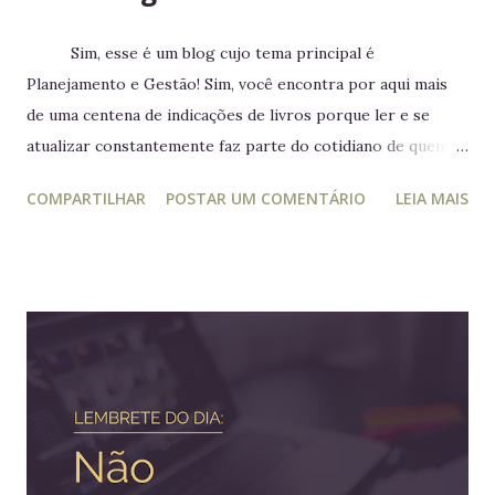
Sim, esse é um blog cujo tema principal é
Planejamento e Gestão! Sim, você encontra por aqui mais
de uma centena de indicações de livros porque ler e se
atualizar constantemente faz parte do cotidiano de quem
trabalha com liderança. Mesmo para quem não trabalha com
COMPARTILHAR
POSTAR UM COMENTÁRIO
LEIA MAIS
planejamento e gestão a leitura e atualização frequente é
muito relevante para vida profissional. Ler diversos e
diferentes temas colabora com a visão ampla tão
importante para tomada de decisão. Nunca algo semelhante
tinha acontecido na história de Portugal ou de qualquer
outro país europeu. Em tempos de guerra, reis e rainhas
haviam sido destronados ou obrigados a se refugiar em
territórios alheios, mas nenhum deles tinha ido tão longe a
ponto de cruzar um oceano para viver e reinar do outro
lado do mundo. Embora os europeus dominassem colônias