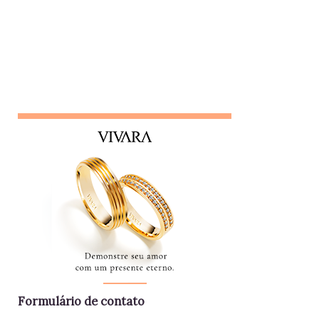
"pessoa de confiança", mas não poupa ninguém - nem
colegas, nem líderes. Conta algo que ouviu de alguém e,
logo em seguida, leva sua opinião de volta para essa
pessoa, gerando conflitos. Lembrete do dia Desconfie da
pessoa que se interessa demais pela vida alheia no trabalho
e está sempre metida em confusões. Colegas assim
raramente contribuem para a equipe - mantenha distância e
foque no seu trabalho. Impac...
Formulário de contato