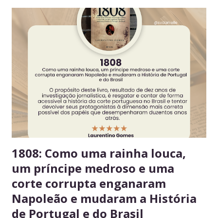
todos Respeitar o espaço compartilhado fortalece a
convivência e evita conflitos desnecessários. 2. Organize
seus alimentos em um único espaço Facilita o controle da
validade e mantém a geladeira práticas para todos. 3.
Consuma apenas o que é seu Evita mal-entendidos e
reforça a confiança entre colegas. 4. Derramou algo? Limpe
na hora Higiene imediata garante um ambiente limpo e
agradável para o próximo usuário. 5. Não deixe alimentos
estragarem Escolha um dia fixo da semana para revisar
seus itens e evitar desperdício. 6....
1808: Como uma rainha louca,
um príncipe medroso e uma
corte corrupta enganaram
Napoleão e mudaram a História
de Portugal e do Brasil