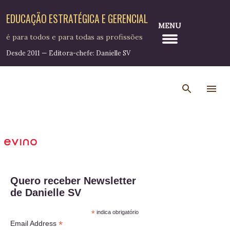
Pular para o conteúdo principal
EDUCAÇÃO ESTRATÉGICA E GERENCIAL
MENU
é para todos e para todas as profissões
Desde 2011 — Editora-chefe: Danielle SV
Quero receber Newsletter
de Danielle SV
*
indica obrigatório
*
Email Address