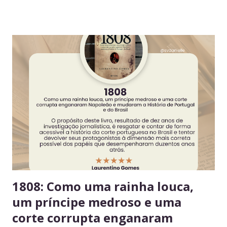
coletivo, disciplina e gestão eficiente. 7 regras essenciais
para a geladeira coletiva 1. Lembre-se: a geladeira é de
todos Respeitar o espaço compartilhado fortalece a
convivência e evita conflitos desnecessários. 2. Organize
seus alimentos em um único espaço Facilita o controle da
validade e mantém a geladeira práticas para todos. 3.
Consuma apenas o que é seu Evita mal-entendidos e
reforça a confiança entre colegas. 4. Derramou algo? Limpe
na hora Higiene imediata garante um ambiente limpo e
agradável para o próximo usuário. 5. Não deixe alimentos
estragarem Escolha um dia fixo da semana para revisar
seus itens e evitar desperdício. 6....
1808: Como uma rainha louca,
um príncipe medroso e uma
corte corrupta enganaram