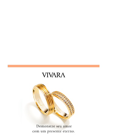
próprio trabalho. Circula informações desnecessárias,
muitas vezes destorcidas. Gosta de se apresentar como
"pessoa de confiança", mas não poupa ninguém - nem
colegas, nem líderes. Conta algo que ouviu de alguém e,
logo em seguida, leva sua opinião de volta para essa
pessoa, gerando conflitos. Lembrete do dia Desconfie da
pessoa que se interessa demais pela vida alheia no trabalho
e está sempre metida em confusões. Colegas assim
raramente contribuem para a equipe - mantenha distância e
foque no seu trabalho. Impac...