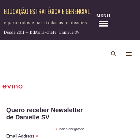
Pular para o conteúdo principal
EDUCAÇÃO ESTRATÉGICA E GERENCIAL
MENU
é para todos e para todas as profissões
Desde 2011 — Editora-chefe: Danielle SV
Quero receber Newsletter
de Danielle SV
*
indica obrigatório
*
Email Address