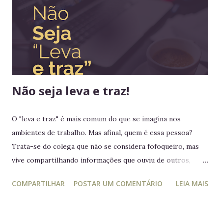
ponto de cruzar um oceano para viver e reinar do outro
lado do mundo. Embora os europeus dominassem colônias
imensas em diversos continentes, até aquele momento
nenhum rei havia colocado os pés em seus territórios
ultramarinos para uma simples...
Não seja leva e traz!
O "leva e traz" é mais comum do que se imagina nos
ambientes de trabalho. Mas afinal, quem é essa pessoa?
Trata-se do colega que não se considera fofoqueiro, mas
vive compartilhando informações que ouviu de outros,
acreditando estar "ajudando" ou "alertando" a equipe. Na
COMPARTILHAR
POSTAR UM COMENTÁRIO
LEIA MAIS
prática, ele manipula e desagrega, usando informações
privilegiadas como forma de influência. Quem é o leva e
traz Está sempre mais atento à vida dos outros do que ao