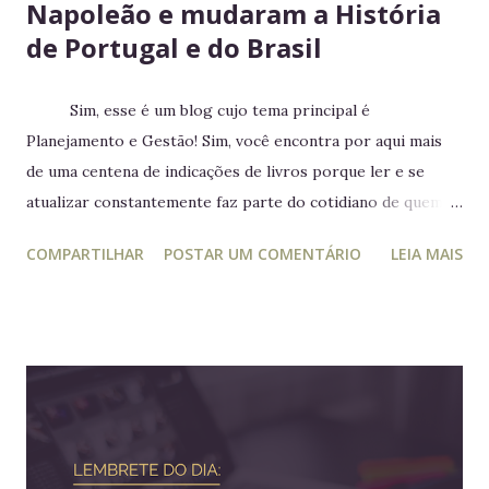
Napoleão e mudaram a História
de Portugal e do Brasil
Sim, esse é um blog cujo tema principal é
Planejamento e Gestão! Sim, você encontra por aqui mais
de uma centena de indicações de livros porque ler e se
atualizar constantemente faz parte do cotidiano de quem
trabalha com liderança. Mesmo para quem não trabalha com
COMPARTILHAR
POSTAR UM COMENTÁRIO
LEIA MAIS
planejamento e gestão a leitura e atualização frequente é
muito relevante para vida profissional. Ler diversos e
diferentes temas colabora com a visão ampla tão
importante para tomada de decisão. Nunca algo semelhante
tinha acontecido na história de Portugal ou de qualquer
outro país europeu. Em tempos de guerra, reis e rainhas
haviam sido destronados ou obrigados a se refugiar em
territórios alheios, mas nenhum deles tinha ido tão longe a