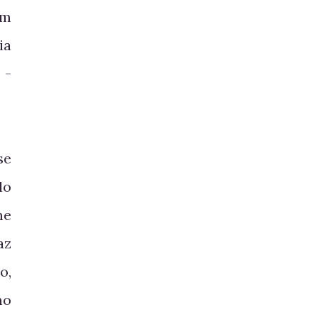
em
ia
 -
se
lo
me
az
o,
mo