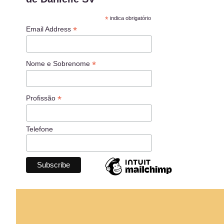
*
indica obrigatório
*
Email Address
*
Nome e Sobrenome
*
Profissão
Telefone