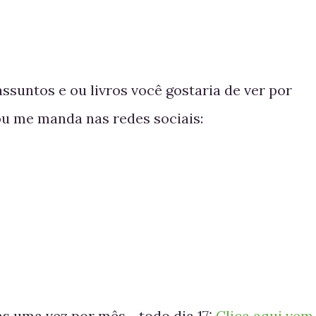
suntos e ou livros você gostaria de ver por
ou me manda nas redes sociais:
s uma vez por mês - todo dia 17:
Clica aqui vem