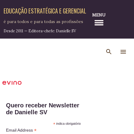
Pular para o conteúdo principal
EDUCAÇÃO ESTRATÉGICA E GERENCIAL
MENU
é para todos e para todas as profissões
Desde 2011 — Editora-chefe: Danielle SV
Quero receber Newsletter
de Danielle SV
*
indica obrigatório
*
Email Address