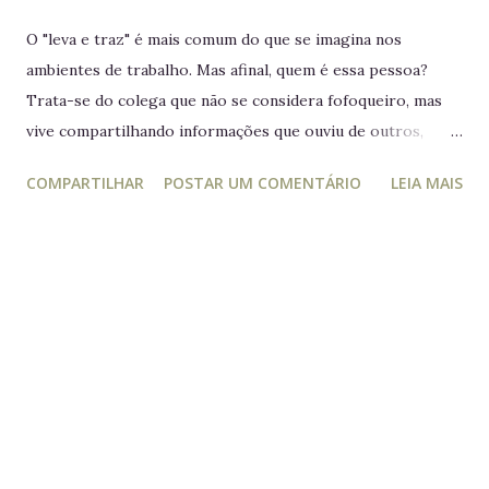
O "leva e traz" é mais comum do que se imagina nos
ambientes de trabalho. Mas afinal, quem é essa pessoa?
Trata-se do colega que não se considera fofoqueiro, mas
vive compartilhando informações que ouviu de outros,
acreditando estar "ajudando" ou "alertando" a equipe. Na
COMPARTILHAR
POSTAR UM COMENTÁRIO
LEIA MAIS
prática, ele manipula e desagrega, usando informações
privilegiadas como forma de influência. Quem é o leva e
traz Está sempre mais atento à vida dos outros do que ao
próprio trabalho. Circula informações desnecessárias,
muitas vezes destorcidas. Gosta de se apresentar como
"pessoa de confiança", mas não poupa ninguém - nem
colegas, nem líderes. Conta algo que ouviu de alguém e,
logo em seguida, leva sua opinião de volta para essa
pessoa, gerando conflitos. Lembrete do dia Desconfie da
pessoa que se interessa demais pela vida alheia no trabalho