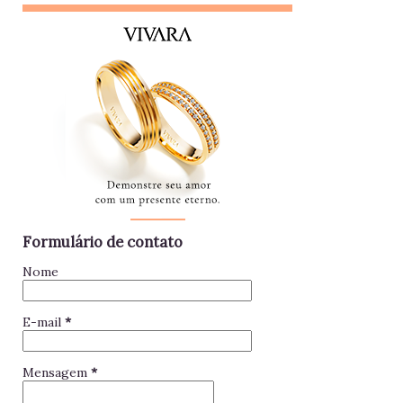
e está sempre metida em confusões. Colegas assim
raramente contribuem para a equipe - mantenha distância e
foque no seu trabalho. Impac...
Formulário de contato
Nome
E-mail
*
Mensagem
*