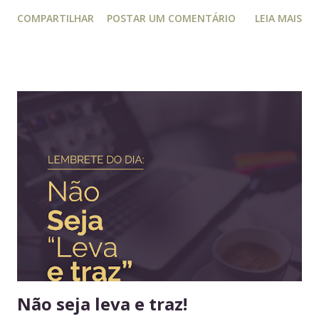
trabalha com liderança. Mesmo para quem não trabalha com
COMPARTILHAR
POSTAR UM COMENTÁRIO
LEIA MAIS
planejamento e gestão a leitura e atualização frequente é
muito relevante para vida profissional. Ler diversos e
diferentes temas colabora com a visão ampla tão
importante para tomada de decisão. Nunca algo semelhante
tinha acontecido na história de Portugal ou de qualquer
outro país europeu. Em tempos de guerra, reis e rainhas
haviam sido destronados ou obrigados a se refugiar em
territórios alheios, mas nenhum deles tinha ido tão longe a
ponto de cruzar um oceano para viver e reinar do outro
lado do mundo. Embora os europeus dominassem colônias
imensas em diversos continentes, até aquele momento
nenhum rei havia colocado os pés em seus territórios
ultramarinos para uma simples...
Não seja leva e traz!