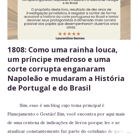
na hora Higiene imediata garante um ambiente limpo e
agradável para o próximo usuário. 5. Não deixe alimentos
estragarem Escolha um dia fixo da semana para revisar
seus itens e evitar desperdício. 6....
1808: Como uma rainha louca,
um príncipe medroso e uma
corte corrupta enganaram
Napoleão e mudaram a História
de Portugal e do Brasil
Sim, esse é um blog cujo tema principal é
Planejamento e Gestão! Sim, você encontra por aqui mais
de uma centena de indicações de livros porque ler e se
atualizar constantemente faz parte do cotidiano de quem