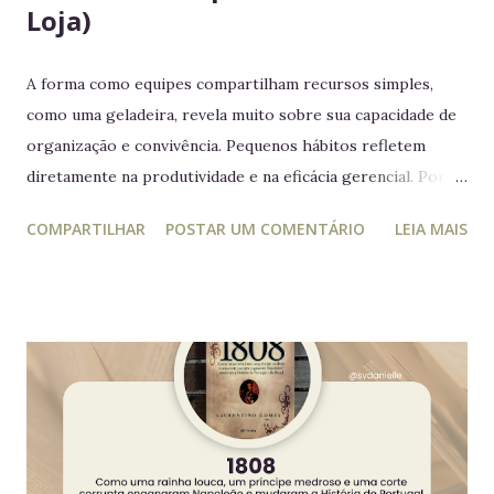
Loja)
A forma como equipes compartilham recursos simples,
como uma geladeira, revela muito sobre sua capacidade de
organização e convivência. Pequenos hábitos refletem
diretamente na produtividade e na eficácia gerencial. Por
isso, este guia conecta práticas cotidianas com princípios
COMPARTILHAR
POSTAR UM COMENTÁRIO
LEIA MAIS
da educação estratégica e gerencial : respeito ao espaço
coletivo, disciplina e gestão eficiente. 7 regras essenciais
para a geladeira coletiva 1. Lembre-se: a geladeira é de
todos Respeitar o espaço compartilhado fortalece a
convivência e evita conflitos desnecessários. 2. Organize
seus alimentos em um único espaço Facilita o controle da
validade e mantém a geladeira práticas para todos. 3.
Consuma apenas o que é seu Evita mal-entendidos e
reforça a confiança entre colegas. 4. Derramou algo? Limpe