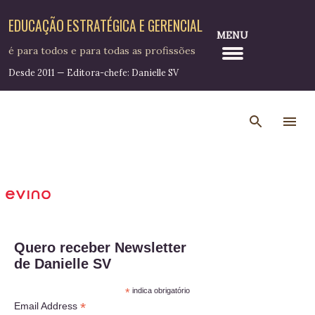
Pular para o conteúdo principal
EDUCAÇÃO ESTRATÉGICA E GERENCIAL
MENU
é para todos e para todas as profissões
Desde 2011 — Editora-chefe: Danielle SV
Quero receber Newsletter
de Danielle SV
*
indica obrigatório
*
Email Address