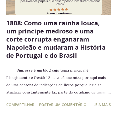
estragarem Escolha um dia fixo da semana para revisar
seus itens e evitar desperdício. 6....
1808: Como uma rainha louca,
um príncipe medroso e uma
corte corrupta enganaram
Napoleão e mudaram a História
de Portugal e do Brasil
Sim, esse é um blog cujo tema principal é
Planejamento e Gestão! Sim, você encontra por aqui mais
de uma centena de indicações de livros porque ler e se
atualizar constantemente faz parte do cotidiano de quem
trabalha com liderança. Mesmo para quem não trabalha com
COMPARTILHAR
POSTAR UM COMENTÁRIO
LEIA MAIS
planejamento e gestão a leitura e atualização frequente é
muito relevante para vida profissional. Ler diversos e