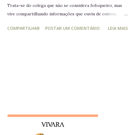
Trata-se do colega que não se considera fofoqueiro, mas
vive compartilhando informações que ouviu de outros,
acreditando estar "ajudando" ou "alertando" a equipe. Na
COMPARTILHAR
POSTAR UM COMENTÁRIO
LEIA MAIS
prática, ele manipula e desagrega, usando informações
privilegiadas como forma de influência. Quem é o leva e
traz Está sempre mais atento à vida dos outros do que ao
próprio trabalho. Circula informações desnecessárias,
muitas vezes destorcidas. Gosta de se apresentar como
"pessoa de confiança", mas não poupa ninguém - nem
colegas, nem líderes. Conta algo que ouviu de alguém e,
logo em seguida, leva sua opinião de volta para essa
pessoa, gerando conflitos. Lembrete do dia Desconfie da
pessoa que se interessa demais pela vida alheia no trabalho
e está sempre metida em confusões. Colegas assim
raramente contribuem para a equipe - mantenha distância e
foque no seu trabalho. Impac...