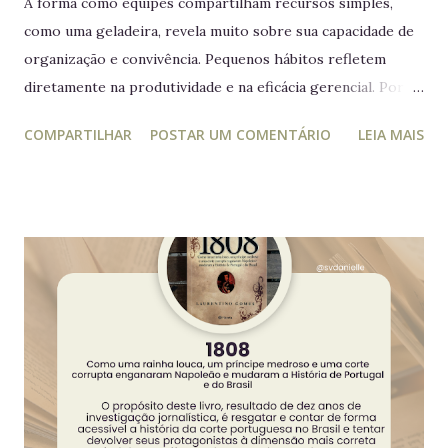
A forma como equipes compartilham recursos simples,
como uma geladeira, revela muito sobre sua capacidade de
organização e convivência. Pequenos hábitos refletem
diretamente na produtividade e na eficácia gerencial. Por
isso, este guia conecta práticas cotidianas com princípios
COMPARTILHAR
POSTAR UM COMENTÁRIO
LEIA MAIS
da educação estratégica e gerencial : respeito ao espaço
coletivo, disciplina e gestão eficiente. 7 regras essenciais
para a geladeira coletiva 1. Lembre-se: a geladeira é de
todos Respeitar o espaço compartilhado fortalece a
convivência e evita conflitos desnecessários. 2. Organize
seus alimentos em um único espaço Facilita o controle da
validade e mantém a geladeira práticas para todos. 3.
Consuma apenas o que é seu Evita mal-entendidos e
reforça a confiança entre colegas. 4. Derramou algo? Limpe
na hora Higiene imediata garante um ambiente limpo e
agradável para o próximo usuário. 5. Não deixe alimentos