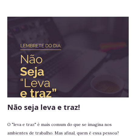
diferentes temas colabora com a visão ampla tão
importante para tomada de decisão. Nunca algo semelhante
tinha acontecido na história de Portugal ou de qualquer
outro país europeu. Em tempos de guerra, reis e rainhas
haviam sido destronados ou obrigados a se refugiar em
territórios alheios, mas nenhum deles tinha ido tão longe a
ponto de cruzar um oceano para viver e reinar do outro
lado do mundo. Embora os europeus dominassem colônias
imensas em diversos continentes, até aquele momento
nenhum rei havia colocado os pés em seus territórios
ultramarinos para uma simples...
Não seja leva e traz!
O "leva e traz" é mais comum do que se imagina nos
ambientes de trabalho. Mas afinal, quem é essa pessoa?