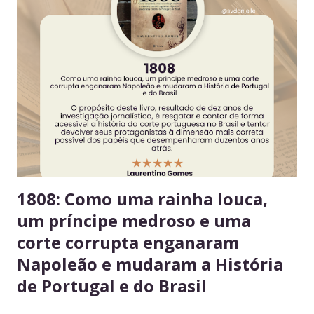
convivência e evita conflitos desnecessários. 2. Organize
seus alimentos em um único espaço Facilita o controle da
validade e mantém a geladeira práticas para todos. 3.
Consuma apenas o que é seu Evita mal-entendidos e
reforça a confiança entre colegas. 4. Derramou algo? Limpe
na hora Higiene imediata garante um ambiente limpo e
agradável para o próximo usuário. 5. Não deixe alimentos
estragarem Escolha um dia fixo da semana para revisar
seus itens e evitar desperdício. 6....
1808: Como uma rainha louca,
um príncipe medroso e uma
corte corrupta enganaram
Napoleão e mudaram a História
de Portugal e do Brasil