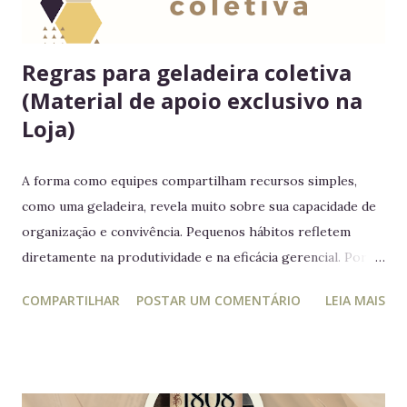
Regras para geladeira coletiva
(Material de apoio exclusivo na
Loja)
A forma como equipes compartilham recursos simples,
como uma geladeira, revela muito sobre sua capacidade de
organização e convivência. Pequenos hábitos refletem
diretamente na produtividade e na eficácia gerencial. Por
isso, este guia conecta práticas cotidianas com princípios
COMPARTILHAR
POSTAR UM COMENTÁRIO
LEIA MAIS
da educação estratégica e gerencial : respeito ao espaço
coletivo, disciplina e gestão eficiente. 7 regras essenciais
para a geladeira coletiva 1. Lembre-se: a geladeira é de
todos Respeitar o espaço compartilhado fortalece a