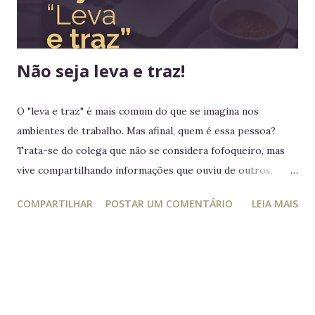
nenhum rei havia colocado os pés em seus territórios
ultramarinos para uma simples...
Não seja leva e traz!
O "leva e traz" é mais comum do que se imagina nos
ambientes de trabalho. Mas afinal, quem é essa pessoa?
Trata-se do colega que não se considera fofoqueiro, mas
vive compartilhando informações que ouviu de outros,
acreditando estar "ajudando" ou "alertando" a equipe. Na
COMPARTILHAR
POSTAR UM COMENTÁRIO
LEIA MAIS
prática, ele manipula e desagrega, usando informações
privilegiadas como forma de influência. Quem é o leva e
traz Está sempre mais atento à vida dos outros do que ao
próprio trabalho. Circula informações desnecessárias,
muitas vezes destorcidas. Gosta de se apresentar como
"pessoa de confiança", mas não poupa ninguém - nem