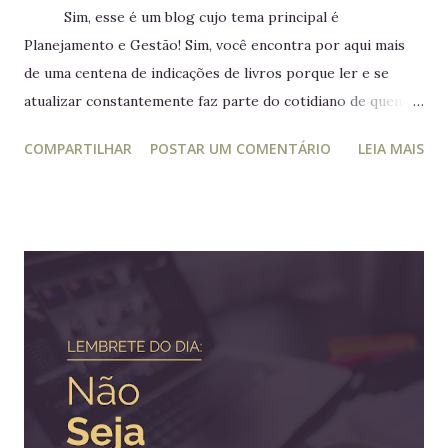
Sim, esse é um blog cujo tema principal é
Planejamento e Gestão! Sim, você encontra por aqui mais
de uma centena de indicações de livros porque ler e se
atualizar constantemente faz parte do cotidiano de quem
trabalha com liderança. Mesmo para quem não trabalha com
COMPARTILHAR
POSTAR UM COMENTÁRIO
LEIA MAIS
planejamento e gestão a leitura e atualização frequente é
muito relevante para vida profissional. Ler diversos e
diferentes temas colabora com a visão ampla tão
importante para tomada de decisão. Nunca algo semelhante
tinha acontecido na história de Portugal ou de qualquer
outro país europeu. Em tempos de guerra, reis e rainhas
haviam sido destronados ou obrigados a se refugiar em
territórios alheios, mas nenhum deles tinha ido tão longe a
ponto de cruzar um oceano para viver e reinar do outro
lado do mundo. Embora os europeus dominassem colônias
imensas em diversos continentes, até aquele momento