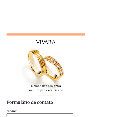
colegas, nem líderes. Conta algo que ouviu de alguém e,
logo em seguida, leva sua opinião de volta para essa
pessoa, gerando conflitos. Lembrete do dia Desconfie da
pessoa que se interessa demais pela vida alheia no trabalho
e está sempre metida em confusões. Colegas assim
raramente contribuem para a equipe - mantenha distância e
foque no seu trabalho. Impac...
Formulário de contato
Nome