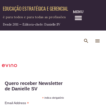
Pular para o conteúdo principal
EDUCAÇÃO ESTRATÉGICA E GERENCIAL
MENU
é para todos e para todas as profissões
Desde 2011 — Editora-chefe: Danielle SV
Quero receber Newsletter
de Danielle SV
*
indica obrigatório
*
Email Address