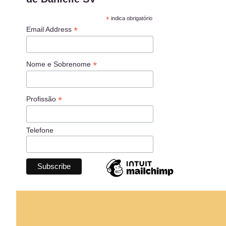
*
indica obrigatório
*
Email Address
*
Nome e Sobrenome
*
Profissão
Telefone