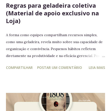
Regras para geladeira coletiva
(Material de apoio exclusivo na
Loja)
A forma como equipes compartilham recursos simples,
como uma geladeira, revela muito sobre sua capacidade de
organização e convivência. Pequenos hábitos refletem
diretamente na produtividade e na eficácia gerencial. Por
isso, este guia conecta práticas cotidianas com princípios
COMPARTILHAR
POSTAR UM COMENTÁRIO
LEIA MAIS
da educação estratégica e gerencial : respeito ao espaço
coletivo, disciplina e gestão eficiente. 7 regras essenciais
para a geladeira coletiva 1. Lembre-se: a geladeira é de
todos Respeitar o espaço compartilhado fortalece a
convivência e evita conflitos desnecessários. 2. Organize
seus alimentos em um único espaço Facilita o controle da