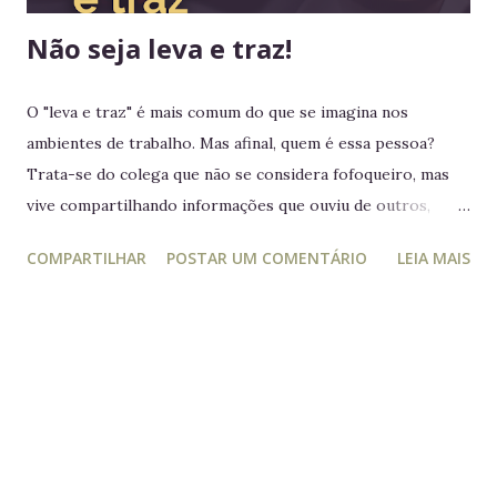
Não seja leva e traz!
O "leva e traz" é mais comum do que se imagina nos
ambientes de trabalho. Mas afinal, quem é essa pessoa?
Trata-se do colega que não se considera fofoqueiro, mas
vive compartilhando informações que ouviu de outros,
acreditando estar "ajudando" ou "alertando" a equipe. Na
COMPARTILHAR
POSTAR UM COMENTÁRIO
LEIA MAIS
prática, ele manipula e desagrega, usando informações
privilegiadas como forma de influência. Quem é o leva e
traz Está sempre mais atento à vida dos outros do que ao
próprio trabalho. Circula informações desnecessárias,
muitas vezes destorcidas. Gosta de se apresentar como
"pessoa de confiança", mas não poupa ninguém - nem
colegas, nem líderes. Conta algo que ouviu de alguém e,
logo em seguida, leva sua opinião de volta para essa