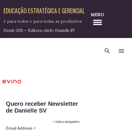
Pular para o conteúdo principal
EDUCAÇÃO ESTRATÉGICA E GERENCIAL
MENU
é para todos e para todas as profissões
Desde 2011 — Editora-chefe: Danielle SV
Quero receber Newsletter
de Danielle SV
*
indica obrigatório
*
Email Address