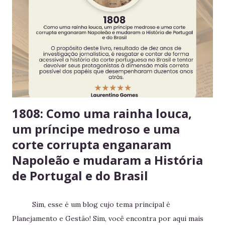
validade e mantém a geladeira práticas para todos. 3.
Consuma apenas o que é seu Evita mal-entendidos e
reforça a confiança entre colegas. 4. Derramou algo? Limpe
na hora Higiene imediata garante um ambiente limpo e
agradável para o próximo usuário. 5. Não deixe alimentos
estragarem Escolha um dia fixo da semana para revisar
seus itens e evitar desperdício. 6....
1808: Como uma rainha louca,
um príncipe medroso e uma
corte corrupta enganaram
Napoleão e mudaram a História
de Portugal e do Brasil
Sim, esse é um blog cujo tema principal é
Planejamento e Gestão! Sim, você encontra por aqui mais