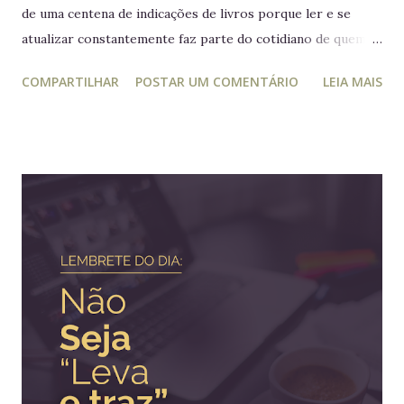
de uma centena de indicações de livros porque ler e se
atualizar constantemente faz parte do cotidiano de quem
trabalha com liderança. Mesmo para quem não trabalha com
COMPARTILHAR
POSTAR UM COMENTÁRIO
LEIA MAIS
planejamento e gestão a leitura e atualização frequente é
muito relevante para vida profissional. Ler diversos e
diferentes temas colabora com a visão ampla tão
importante para tomada de decisão. Nunca algo semelhante
tinha acontecido na história de Portugal ou de qualquer
outro país europeu. Em tempos de guerra, reis e rainhas
haviam sido destronados ou obrigados a se refugiar em
territórios alheios, mas nenhum deles tinha ido tão longe a
ponto de cruzar um oceano para viver e reinar do outro
lado do mundo. Embora os europeus dominassem colônias
imensas em diversos continentes, até aquele momento
nenhum rei havia colocado os pés em seus territórios
ultramarinos para uma simples...