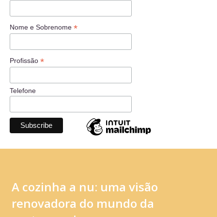
*
Nome e Sobrenome
*
Profissão
Telefone
A cozinha a nu: uma visão
renovadora do mundo da