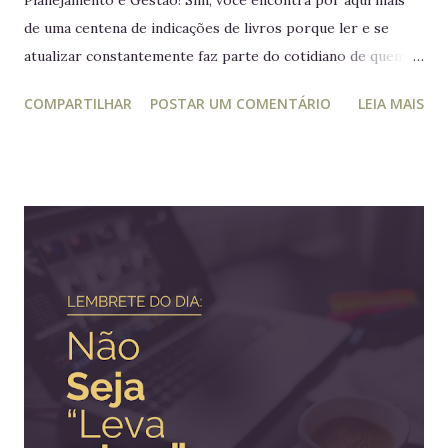
de uma centena de indicações de livros porque ler e se
atualizar constantemente faz parte do cotidiano de quem
trabalha com liderança. Mesmo para quem não trabalha com
COMPARTILHAR
POSTAR UM COMENTÁRIO
LEIA MAIS
planejamento e gestão a leitura e atualização frequente é
muito relevante para vida profissional. Ler diversos e
diferentes temas colabora com a visão ampla tão
importante para tomada de decisão. Nunca algo semelhante
tinha acontecido na história de Portugal ou de qualquer
outro país europeu. Em tempos de guerra, reis e rainhas
haviam sido destronados ou obrigados a se refugiar em
territórios alheios, mas nenhum deles tinha ido tão longe a
ponto de cruzar um oceano para viver e reinar do outro
lado do mundo. Embora os europeus dominassem colônias
imensas em diversos continentes, até aquele momento
nenhum rei havia colocado os pés em seus territórios
ultramarinos para uma simples...