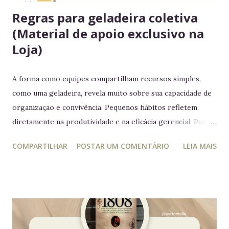
Regras para geladeira coletiva
(Material de apoio exclusivo na
Loja)
A forma como equipes compartilham recursos simples,
como uma geladeira, revela muito sobre sua capacidade de
organização e convivência. Pequenos hábitos refletem
diretamente na produtividade e na eficácia gerencial. Por
isso, este guia conecta práticas cotidianas com princípios
COMPARTILHAR
POSTAR UM COMENTÁRIO
LEIA MAIS
da educação estratégica e gerencial : respeito ao espaço
coletivo, disciplina e gestão eficiente. 7 regras essenciais
para a geladeira coletiva 1. Lembre-se: a geladeira é de
todos Respeitar o espaço compartilhado fortalece a
convivência e evita conflitos desnecessários. 2. Organize
seus alimentos em um único espaço Facilita o controle da