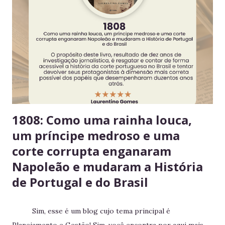
validade e mantém a geladeira práticas para todos. 3.
Consuma apenas o que é seu Evita mal-entendidos e
reforça a confiança entre colegas. 4. Derramou algo? Limpe
na hora Higiene imediata garante um ambiente limpo e
agradável para o próximo usuário. 5. Não deixe alimentos
estragarem Escolha um dia fixo da semana para revisar
seus itens e evitar desperdício. 6....
1808: Como uma rainha louca,
um príncipe medroso e uma
corte corrupta enganaram
Napoleão e mudaram a História
de Portugal e do Brasil
Sim, esse é um blog cujo tema principal é
Planejamento e Gestão! Sim, você encontra por aqui mais