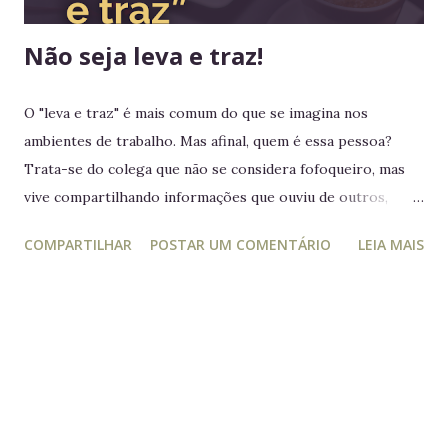
Não seja leva e traz!
O "leva e traz" é mais comum do que se imagina nos
ambientes de trabalho. Mas afinal, quem é essa pessoa?
Trata-se do colega que não se considera fofoqueiro, mas
vive compartilhando informações que ouviu de outros,
acreditando estar "ajudando" ou "alertando" a equipe. Na
COMPARTILHAR
POSTAR UM COMENTÁRIO
LEIA MAIS
prática, ele manipula e desagrega, usando informações
privilegiadas como forma de influência. Quem é o leva e
traz Está sempre mais atento à vida dos outros do que ao
próprio trabalho. Circula informações desnecessárias,
muitas vezes destorcidas. Gosta de se apresentar como
"pessoa de confiança", mas não poupa ninguém - nem
colegas, nem líderes. Conta algo que ouviu de alguém e,