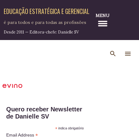
Pular para o conteúdo principal
EDUCAÇÃO ESTRATÉGICA E GERENCIAL
MENU
é para todos e para todas as profissões
Desde 2011 — Editora-chefe: Danielle SV
Quero receber Newsletter
de Danielle SV
*
indica obrigatório
*
Email Address