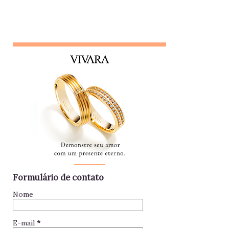
logo em seguida, leva sua opinião de volta para essa
pessoa, gerando conflitos. Lembrete do dia Desconfie da
pessoa que se interessa demais pela vida alheia no trabalho
e está sempre metida em confusões. Colegas assim
raramente contribuem para a equipe - mantenha distância e
foque no seu trabalho. Impac...
Formulário de contato
Nome
E-mail
*