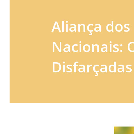
Aliança dos 
Nacionais:
Disfarçadas