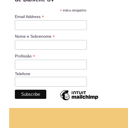
*
indica obrigatório
*
Email Address
*
Nome e Sobrenome
*
Profissão
Telefone