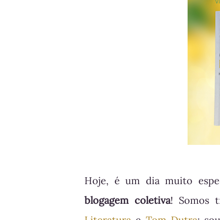
Hoje, é um dia muito espe
blogagem coletiva
! Somos t
Literatura
e
Tom Dutra
: so