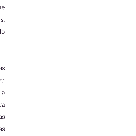
ue
s.
do
as
eu
 a
ra
as
as