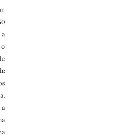
am
50
 a
 o
de
de
os
a,
 a
na
ma