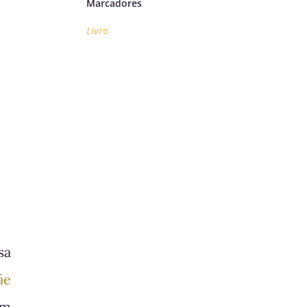
Marcadores
Livro
sa
ãe
om