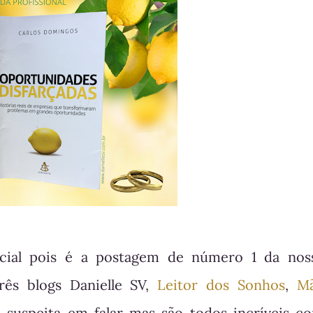
cial pois é a postagem de número 1 da nos
rês blogs Danielle SV,
Leitor dos Sonhos
,
M
u suspeita em falar mas são todos incríveis c