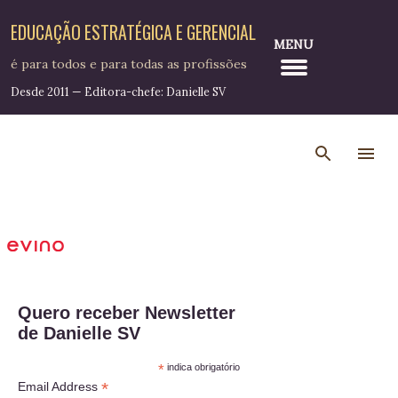
Pular para o conteúdo principal
EDUCAÇÃO ESTRATÉGICA E GERENCIAL
MENU
é para todos e para todas as profissões
Desde 2011 — Editora-chefe: Danielle SV
Quero receber Newsletter
de Danielle SV
*
indica obrigatório
*
Email Address