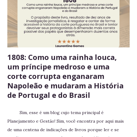
reforça a confiança entre colegas. 4. Derramou algo? Limpe
na hora Higiene imediata garante um ambiente limpo e
agradável para o próximo usuário. 5. Não deixe alimentos
estragarem Escolha um dia fixo da semana para revisar
seus itens e evitar desperdício. 6....
1808: Como uma rainha louca,
um príncipe medroso e uma
corte corrupta enganaram
Napoleão e mudaram a História
de Portugal e do Brasil
Sim, esse é um blog cujo tema principal é
Planejamento e Gestão! Sim, você encontra por aqui mais
de uma centena de indicações de livros porque ler e se