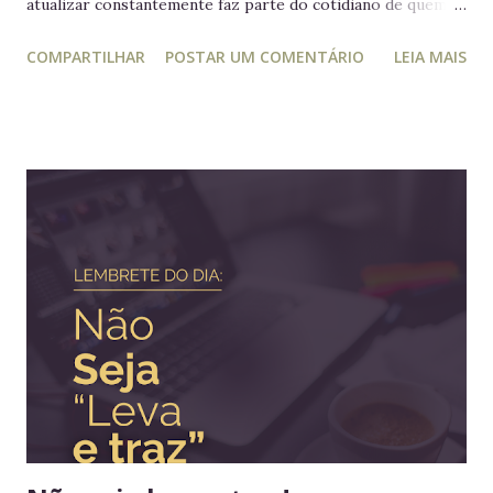
atualizar constantemente faz parte do cotidiano de quem
trabalha com liderança. Mesmo para quem não trabalha com
COMPARTILHAR
POSTAR UM COMENTÁRIO
LEIA MAIS
planejamento e gestão a leitura e atualização frequente é
muito relevante para vida profissional. Ler diversos e
diferentes temas colabora com a visão ampla tão
importante para tomada de decisão. Nunca algo semelhante
tinha acontecido na história de Portugal ou de qualquer
outro país europeu. Em tempos de guerra, reis e rainhas
haviam sido destronados ou obrigados a se refugiar em
territórios alheios, mas nenhum deles tinha ido tão longe a
ponto de cruzar um oceano para viver e reinar do outro
lado do mundo. Embora os europeus dominassem colônias
imensas em diversos continentes, até aquele momento
nenhum rei havia colocado os pés em seus territórios
ultramarinos para uma simples...