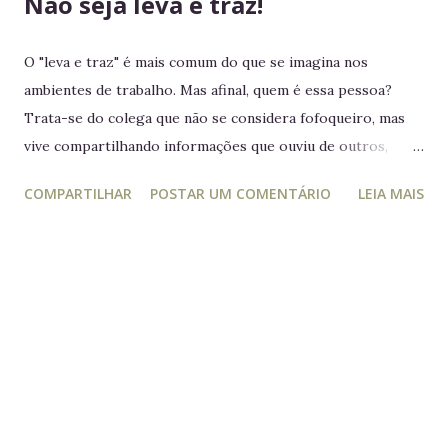
Não seja leva e traz!
O "leva e traz" é mais comum do que se imagina nos
ambientes de trabalho. Mas afinal, quem é essa pessoa?
Trata-se do colega que não se considera fofoqueiro, mas
vive compartilhando informações que ouviu de outros,
acreditando estar "ajudando" ou "alertando" a equipe. Na
COMPARTILHAR
POSTAR UM COMENTÁRIO
LEIA MAIS
prática, ele manipula e desagrega, usando informações
privilegiadas como forma de influência. Quem é o leva e
traz Está sempre mais atento à vida dos outros do que ao
próprio trabalho. Circula informações desnecessárias,
muitas vezes destorcidas. Gosta de se apresentar como
"pessoa de confiança", mas não poupa ninguém - nem
colegas, nem líderes. Conta algo que ouviu de alguém e,
logo em seguida, leva sua opinião de volta para essa
pessoa, gerando conflitos. Lembrete do dia Desconfie da