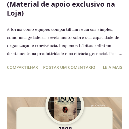
(Material de apoio exclusivo na
Loja)
A forma como equipes compartilham recursos simples,
como uma geladeira, revela muito sobre sua capacidade de
organização e convivência. Pequenos hábitos refletem
diretamente na produtividade e na eficácia gerencial. Por
isso, este guia conecta práticas cotidianas com princípios
COMPARTILHAR
POSTAR UM COMENTÁRIO
LEIA MAIS
da educação estratégica e gerencial : respeito ao espaço
coletivo, disciplina e gestão eficiente. 7 regras essenciais
para a geladeira coletiva 1. Lembre-se: a geladeira é de
todos Respeitar o espaço compartilhado fortalece a
convivência e evita conflitos desnecessários. 2. Organize
seus alimentos em um único espaço Facilita o controle da
validade e mantém a geladeira práticas para todos. 3.
Consuma apenas o que é seu Evita mal-entendidos e