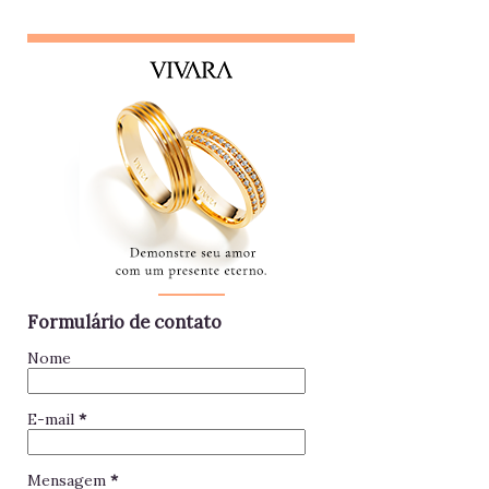
pessoa que se interessa demais pela vida alheia no trabalho
e está sempre metida em confusões. Colegas assim
raramente contribuem para a equipe - mantenha distância e
foque no seu trabalho. Impac...
Formulário de contato
Nome
E-mail
*
Mensagem
*