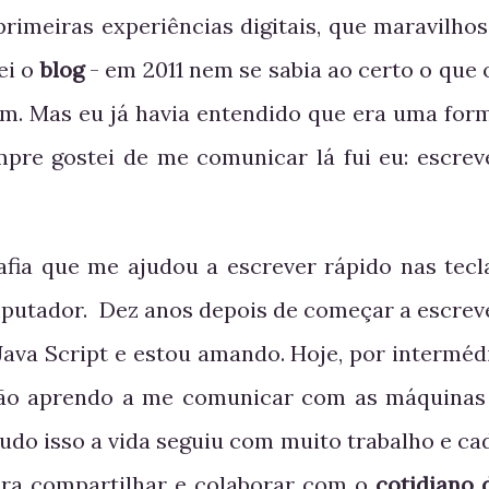
imeiras experiências digitais, que maravilhos
ei o
blog
- em 2011 nem se sabia ao certo o que 
am. Mas eu já havia entendido que era uma for
re gostei de me comunicar lá fui eu: escrev
rafia que me ajudou a escrever rápido nas tecl
putador. Dez anos depois de começar a escrev
Java Script e estou amando. Hoje, por interméd
ão aprendo a me comunicar com as máquinas
tudo isso a vida seguiu com muito trabalho e ca
ara compartilhar e colaborar com o
cotidiano 