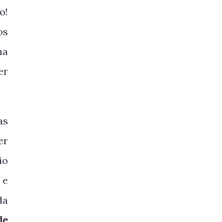
o!
os
ma
er
as
er
io
 e
da
de