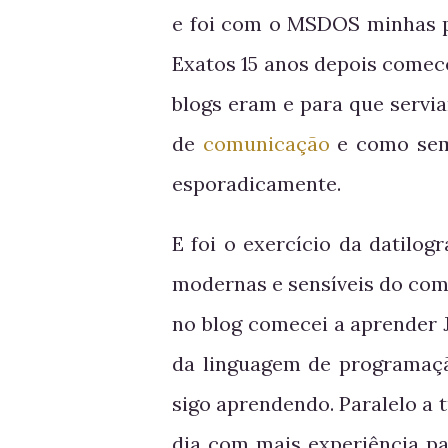
e foi com o MSDOS minhas pr
Exatos 15 anos depois comec
blogs eram e para que servi
de
comunicação
e como semp
esporadicamente.
E foi o exercício da datilog
modernas e sensíveis do com
no blog comecei a aprender 
da linguagem de programaç
sigo aprendendo. Paralelo a 
dia com mais experiência p