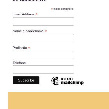
*
indica obrigatório
*
Email Address
*
Nome e Sobrenome
*
Profissão
Telefone