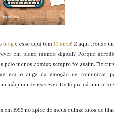
do
blog
e esse aqui tem
10 anos
! E aqui trouxe u
ever em pleno mundo digital? Porque acredi
as pelo menos comigo sempre foi assim. Fiz cur
 que era o auge da emoção se comunicar p
ma máquina de escrever. De lá pra cá muita coi
 em 1996 no ápice de meus quinze anos de ida