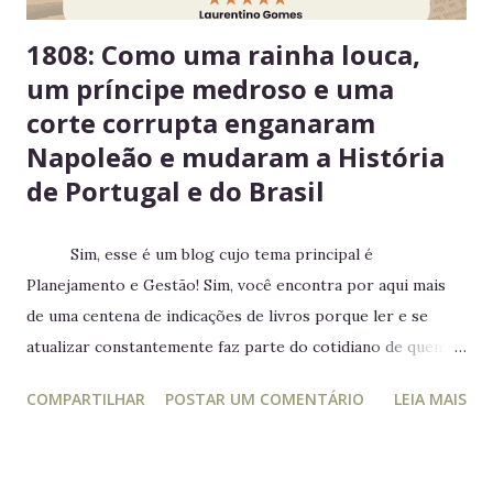
1808: Como uma rainha louca,
um príncipe medroso e uma
corte corrupta enganaram
Napoleão e mudaram a História
de Portugal e do Brasil
Sim, esse é um blog cujo tema principal é
Planejamento e Gestão! Sim, você encontra por aqui mais
de uma centena de indicações de livros porque ler e se
atualizar constantemente faz parte do cotidiano de quem
trabalha com liderança. Mesmo para quem não trabalha com
COMPARTILHAR
POSTAR UM COMENTÁRIO
LEIA MAIS
planejamento e gestão a leitura e atualização frequente é
muito relevante para vida profissional. Ler diversos e
diferentes temas colabora com a visão ampla tão