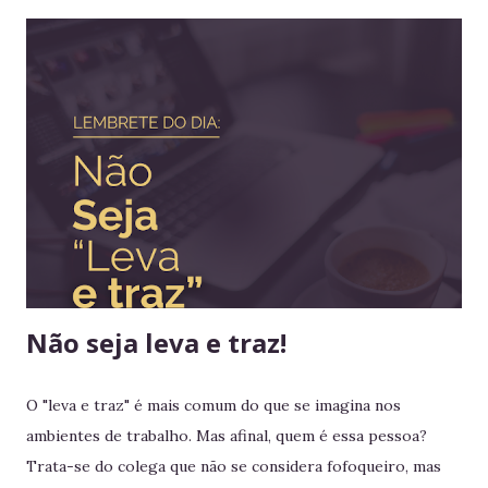
importante para tomada de decisão. Nunca algo semelhante
tinha acontecido na história de Portugal ou de qualquer
outro país europeu. Em tempos de guerra, reis e rainhas
haviam sido destronados ou obrigados a se refugiar em
territórios alheios, mas nenhum deles tinha ido tão longe a
ponto de cruzar um oceano para viver e reinar do outro
lado do mundo. Embora os europeus dominassem colônias
imensas em diversos continentes, até aquele momento
nenhum rei havia colocado os pés em seus territórios
ultramarinos para uma simples...
Não seja leva e traz!
O "leva e traz" é mais comum do que se imagina nos
ambientes de trabalho. Mas afinal, quem é essa pessoa?
Trata-se do colega que não se considera fofoqueiro, mas