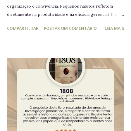
organização e convivência. Pequenos hábitos refletem
diretamente na produtividade e na eficácia gerencial. Por
isso, este guia conecta práticas cotidianas com princípios
COMPARTILHAR
POSTAR UM COMENTÁRIO
LEIA MAIS
da educação estratégica e gerencial : respeito ao espaço
coletivo, disciplina e gestão eficiente. 7 regras essenciais
para a geladeira coletiva 1. Lembre-se: a geladeira é de
todos Respeitar o espaço compartilhado fortalece a
convivência e evita conflitos desnecessários. 2. Organize
seus alimentos em um único espaço Facilita o controle da
validade e mantém a geladeira práticas para todos. 3.
Consuma apenas o que é seu Evita mal-entendidos e
reforça a confiança entre colegas. 4. Derramou algo? Limpe
na hora Higiene imediata garante um ambiente limpo e
agradável para o próximo usuário. 5. Não deixe alimentos
estragarem Escolha um dia fixo da semana para revisar
seus itens e evitar desperdício. 6....