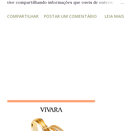
vive compartilhando informações que ouviu de outros,
acreditando estar "ajudando" ou "alertando" a equipe. Na
COMPARTILHAR
POSTAR UM COMENTÁRIO
LEIA MAIS
prática, ele manipula e desagrega, usando informações
privilegiadas como forma de influência. Quem é o leva e
traz Está sempre mais atento à vida dos outros do que ao
próprio trabalho. Circula informações desnecessárias,
muitas vezes destorcidas. Gosta de se apresentar como
"pessoa de confiança", mas não poupa ninguém - nem
colegas, nem líderes. Conta algo que ouviu de alguém e,
logo em seguida, leva sua opinião de volta para essa
pessoa, gerando conflitos. Lembrete do dia Desconfie da
pessoa que se interessa demais pela vida alheia no trabalho
e está sempre metida em confusões. Colegas assim
raramente contribuem para a equipe - mantenha distância e
foque no seu trabalho. Impac...