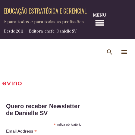
Pular para o conteúdo principal
EDUCAÇÃO ESTRATÉGICA E GERENCIAL
MENU
é para todos e para todas as profissões
Desde 2011 — Editora-chefe: Danielle SV
Quero receber Newsletter
de Danielle SV
*
indica obrigatório
*
Email Address