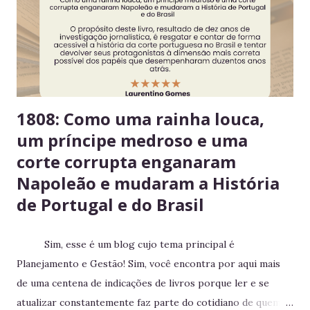
reforça a confiança entre colegas. 4. Derramou algo? Limpe
na hora Higiene imediata garante um ambiente limpo e
agradável para o próximo usuário. 5. Não deixe alimentos
estragarem Escolha um dia fixo da semana para revisar
seus itens e evitar desperdício. 6....
1808: Como uma rainha louca,
um príncipe medroso e uma
corte corrupta enganaram
Napoleão e mudaram a História
de Portugal e do Brasil
Sim, esse é um blog cujo tema principal é
Planejamento e Gestão! Sim, você encontra por aqui mais
de uma centena de indicações de livros porque ler e se
atualizar constantemente faz parte do cotidiano de quem