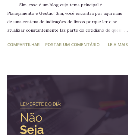
Sim, esse é um blog cujo tema principal é
Planejamento e Gestão! Sim, você encontra por aqui mais
de uma centena de indicações de livros porque ler e se
atualizar constantemente faz parte do cotidiano de quem
trabalha com liderança. Mesmo para quem não trabalha com
COMPARTILHAR
POSTAR UM COMENTÁRIO
LEIA MAIS
planejamento e gestão a leitura e atualização frequente é
muito relevante para vida profissional. Ler diversos e
diferentes temas colabora com a visão ampla tão
importante para tomada de decisão. Nunca algo semelhante
tinha acontecido na história de Portugal ou de qualquer
outro país europeu. Em tempos de guerra, reis e rainhas
haviam sido destronados ou obrigados a se refugiar em
territórios alheios, mas nenhum deles tinha ido tão longe a
ponto de cruzar um oceano para viver e reinar do outro
lado do mundo. Embora os europeus dominassem colônias
imensas em diversos continentes, até aquele momento