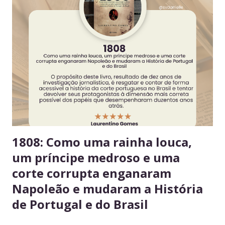
convivência e evita conflitos desnecessários. 2. Organize
seus alimentos em um único espaço Facilita o controle da
validade e mantém a geladeira práticas para todos. 3.
Consuma apenas o que é seu Evita mal-entendidos e
reforça a confiança entre colegas. 4. Derramou algo? Limpe
na hora Higiene imediata garante um ambiente limpo e
agradável para o próximo usuário. 5. Não deixe alimentos
estragarem Escolha um dia fixo da semana para revisar
seus itens e evitar desperdício. 6....
1808: Como uma rainha louca,
um príncipe medroso e uma
corte corrupta enganaram
Napoleão e mudaram a História
de Portugal e do Brasil