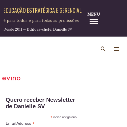
Pular para o conteúdo principal
EDUCAÇÃO ESTRATÉGICA E GERENCIAL
MENU
é para todos e para todas as profissões
Desde 2011 — Editora-chefe: Danielle SV
Quero receber Newsletter
de Danielle SV
*
indica obrigatório
*
Email Address