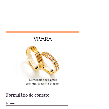
colegas, nem líderes. Conta algo que ouviu de alguém e,
logo em seguida, leva sua opinião de volta para essa
pessoa, gerando conflitos. Lembrete do dia Desconfie da
pessoa que se interessa demais pela vida alheia no trabalho
e está sempre metida em confusões. Colegas assim
raramente contribuem para a equipe - mantenha distância e
foque no seu trabalho. Impac...
Formulário de contato
Nome