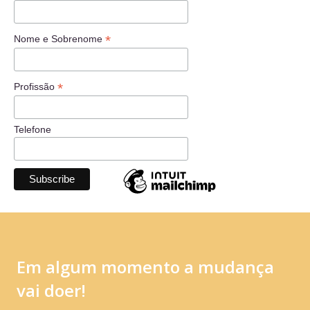
*
Nome e Sobrenome
*
Profissão
Telefone
Em algum momento a mudança
vai doer!