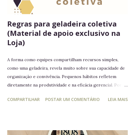
Regras para geladeira coletiva
(Material de apoio exclusivo na
Loja)
A forma como equipes compartilham recursos simples,
como uma geladeira, revela muito sobre sua capacidade de
organização e convivência. Pequenos hábitos refletem
diretamente na produtividade e na eficácia gerencial. Por
isso, este guia conecta práticas cotidianas com princípios
COMPARTILHAR
POSTAR UM COMENTÁRIO
LEIA MAIS
da educação estratégica e gerencial : respeito ao espaço
coletivo, disciplina e gestão eficiente. 7 regras essenciais
para a geladeira coletiva 1. Lembre-se: a geladeira é de
todos Respeitar o espaço compartilhado fortalece a