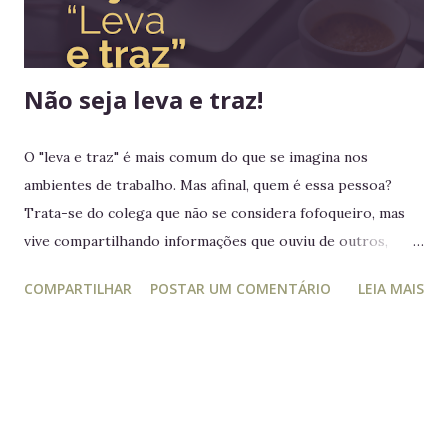
nenhum rei havia colocado os pés em seus territórios
ultramarinos para uma simples...
Não seja leva e traz!
O "leva e traz" é mais comum do que se imagina nos
ambientes de trabalho. Mas afinal, quem é essa pessoa?
Trata-se do colega que não se considera fofoqueiro, mas
vive compartilhando informações que ouviu de outros,
acreditando estar "ajudando" ou "alertando" a equipe. Na
COMPARTILHAR
POSTAR UM COMENTÁRIO
LEIA MAIS
prática, ele manipula e desagrega, usando informações
privilegiadas como forma de influência. Quem é o leva e
traz Está sempre mais atento à vida dos outros do que ao
próprio trabalho. Circula informações desnecessárias,
muitas vezes destorcidas. Gosta de se apresentar como
"pessoa de confiança", mas não poupa ninguém - nem