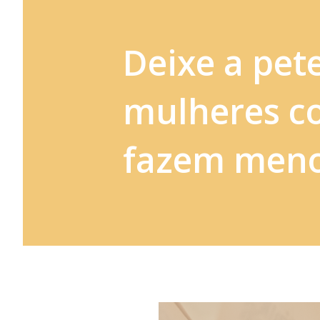
Deixe a pet
mulheres c
fazem men