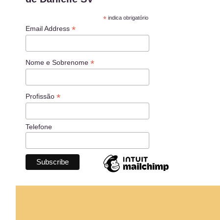
*
indica obrigatório
*
Email Address
*
Nome e Sobrenome
*
Profissão
Telefone