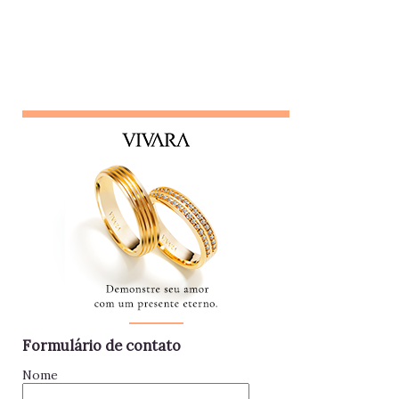
colegas, nem líderes. Conta algo que ouviu de alguém e,
logo em seguida, leva sua opinião de volta para essa
pessoa, gerando conflitos. Lembrete do dia Desconfie da
pessoa que se interessa demais pela vida alheia no trabalho
e está sempre metida em confusões. Colegas assim
raramente contribuem para a equipe - mantenha distância e
foque no seu trabalho. Impac...
Formulário de contato
Nome