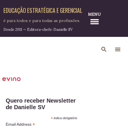
Pular para o conteúdo principal
EDUCAÇÃO ESTRATÉGICA E GERENCIAL
MENU
é para todos e para todas as profissões
Desde 2011 — Editora-chefe: Danielle SV
Quero receber Newsletter
de Danielle SV
*
indica obrigatório
*
Email Address