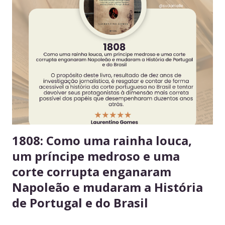
seus alimentos em um único espaço Facilita o controle da
validade e mantém a geladeira práticas para todos. 3.
Consuma apenas o que é seu Evita mal-entendidos e
reforça a confiança entre colegas. 4. Derramou algo? Limpe
na hora Higiene imediata garante um ambiente limpo e
agradável para o próximo usuário. 5. Não deixe alimentos
estragarem Escolha um dia fixo da semana para revisar
seus itens e evitar desperdício. 6....
1808: Como uma rainha louca,
um príncipe medroso e uma
corte corrupta enganaram
Napoleão e mudaram a História
de Portugal e do Brasil