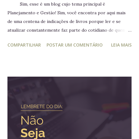
Sim, esse é um blog cujo tema principal é
Planejamento e Gestão! Sim, você encontra por aqui mais
de uma centena de indicações de livros porque ler e se
atualizar constantemente faz parte do cotidiano de quem
trabalha com liderança. Mesmo para quem não trabalha com
COMPARTILHAR
POSTAR UM COMENTÁRIO
LEIA MAIS
planejamento e gestão a leitura e atualização frequente é
muito relevante para vida profissional. Ler diversos e
diferentes temas colabora com a visão ampla tão
importante para tomada de decisão. Nunca algo semelhante
tinha acontecido na história de Portugal ou de qualquer
outro país europeu. Em tempos de guerra, reis e rainhas
haviam sido destronados ou obrigados a se refugiar em
territórios alheios, mas nenhum deles tinha ido tão longe a
ponto de cruzar um oceano para viver e reinar do outro
lado do mundo. Embora os europeus dominassem colônias
imensas em diversos continentes, até aquele momento