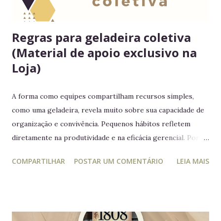
Regras para geladeira coletiva
(Material de apoio exclusivo na
Loja)
A forma como equipes compartilham recursos simples,
como uma geladeira, revela muito sobre sua capacidade de
organização e convivência. Pequenos hábitos refletem
diretamente na produtividade e na eficácia gerencial. Por
isso, este guia conecta práticas cotidianas com princípios
COMPARTILHAR
POSTAR UM COMENTÁRIO
LEIA MAIS
da educação estratégica e gerencial : respeito ao espaço
coletivo, disciplina e gestão eficiente. 7 regras essenciais
para a geladeira coletiva 1. Lembre-se: a geladeira é de
todos Respeitar o espaço compartilhado fortalece a
convivência e evita conflitos desnecessários. 2. Organize