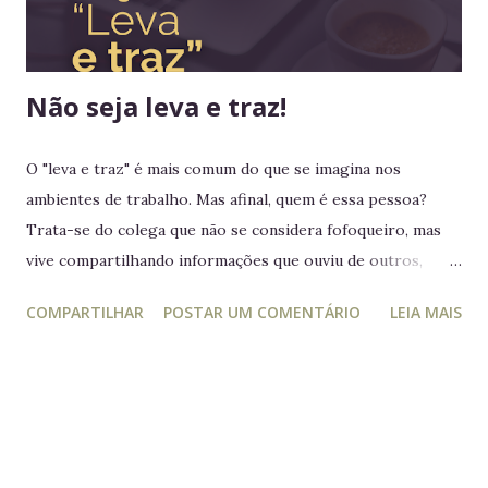
nenhum rei havia colocado os pés em seus territórios
ultramarinos para uma simples...
Não seja leva e traz!
O "leva e traz" é mais comum do que se imagina nos
ambientes de trabalho. Mas afinal, quem é essa pessoa?
Trata-se do colega que não se considera fofoqueiro, mas
vive compartilhando informações que ouviu de outros,
acreditando estar "ajudando" ou "alertando" a equipe. Na
COMPARTILHAR
POSTAR UM COMENTÁRIO
LEIA MAIS
prática, ele manipula e desagrega, usando informações
privilegiadas como forma de influência. Quem é o leva e
traz Está sempre mais atento à vida dos outros do que ao
próprio trabalho. Circula informações desnecessárias,
muitas vezes destorcidas. Gosta de se apresentar como
"pessoa de confiança", mas não poupa ninguém - nem