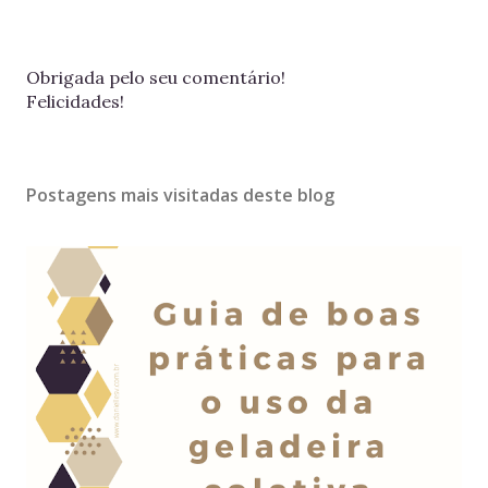
P
Obrigada pelo seu comentário!
o
Felicidades!
s
t
a
Postagens mais visitadas deste blog
r
u
m
c
o
m
e
n
t
á
r
i
o