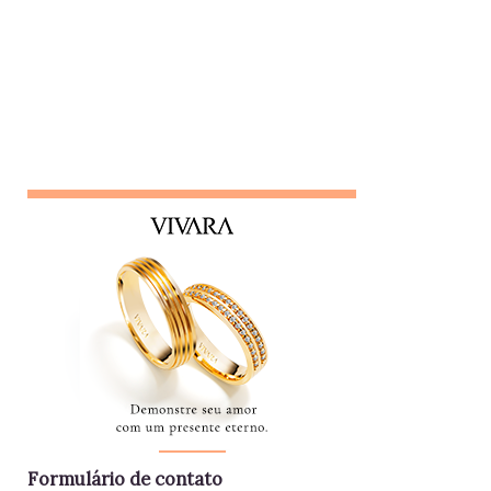
muitas vezes destorcidas. Gosta de se apresentar como
"pessoa de confiança", mas não poupa ninguém - nem
colegas, nem líderes. Conta algo que ouviu de alguém e,
logo em seguida, leva sua opinião de volta para essa
pessoa, gerando conflitos. Lembrete do dia Desconfie da
pessoa que se interessa demais pela vida alheia no trabalho
e está sempre metida em confusões. Colegas assim
raramente contribuem para a equipe - mantenha distância e
foque no seu trabalho. Impac...
Formulário de contato