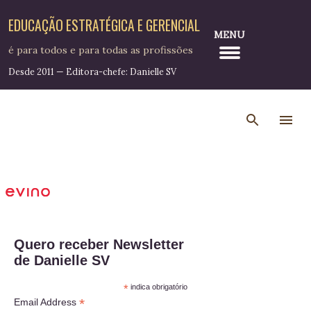
Pular para o conteúdo principal
EDUCAÇÃO ESTRATÉGICA E GERENCIAL
MENU
é para todos e para todas as profissões
Desde 2011 — Editora-chefe: Danielle SV
Quero receber Newsletter
de Danielle SV
*
indica obrigatório
*
Email Address