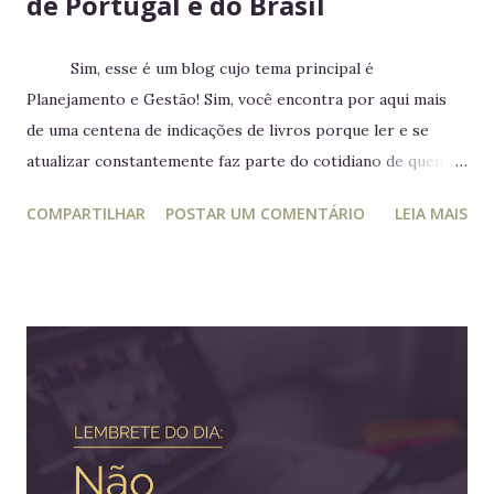
de Portugal e do Brasil
Sim, esse é um blog cujo tema principal é
Planejamento e Gestão! Sim, você encontra por aqui mais
de uma centena de indicações de livros porque ler e se
atualizar constantemente faz parte do cotidiano de quem
trabalha com liderança. Mesmo para quem não trabalha com
COMPARTILHAR
POSTAR UM COMENTÁRIO
LEIA MAIS
planejamento e gestão a leitura e atualização frequente é
muito relevante para vida profissional. Ler diversos e
diferentes temas colabora com a visão ampla tão
importante para tomada de decisão. Nunca algo semelhante
tinha acontecido na história de Portugal ou de qualquer
outro país europeu. Em tempos de guerra, reis e rainhas
haviam sido destronados ou obrigados a se refugiar em
territórios alheios, mas nenhum deles tinha ido tão longe a
ponto de cruzar um oceano para viver e reinar do outro