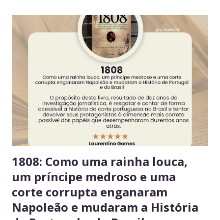
todos Respeitar o espaço compartilhado fortalece a
convivência e evita conflitos desnecessários. 2. Organize
seus alimentos em um único espaço Facilita o controle da
validade e mantém a geladeira práticas para todos. 3.
Consuma apenas o que é seu Evita mal-entendidos e
reforça a confiança entre colegas. 4. Derramou algo? Limpe
na hora Higiene imediata garante um ambiente limpo e
agradável para o próximo usuário. 5. Não deixe alimentos
estragarem Escolha um dia fixo da semana para revisar
seus itens e evitar desperdício. 6....
1808: Como uma rainha louca,
um príncipe medroso e uma
corte corrupta enganaram
Napoleão e mudaram a História