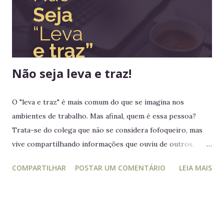
lado do mundo. Embora os europeus dominassem colônias
imensas em diversos continentes, até aquele momento
nenhum rei havia colocado os pés em seus territórios
ultramarinos para uma simples...
Não seja leva e traz!
O "leva e traz" é mais comum do que se imagina nos
ambientes de trabalho. Mas afinal, quem é essa pessoa?
Trata-se do colega que não se considera fofoqueiro, mas
vive compartilhando informações que ouviu de outros,
acreditando estar "ajudando" ou "alertando" a equipe. Na
COMPARTILHAR
POSTAR UM COMENTÁRIO
LEIA MAIS
prática, ele manipula e desagrega, usando informações
privilegiadas como forma de influência. Quem é o leva e
traz Está sempre mais atento à vida dos outros do que ao
próprio trabalho. Circula informações desnecessárias,