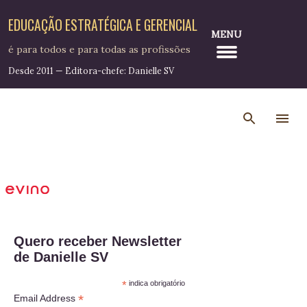
Pular para o conteúdo principal
EDUCAÇÃO ESTRATÉGICA E GERENCIAL
MENU
é para todos e para todas as profissões
Desde 2011 — Editora-chefe: Danielle SV
Quero receber Newsletter
de Danielle SV
*
indica obrigatório
*
Email Address