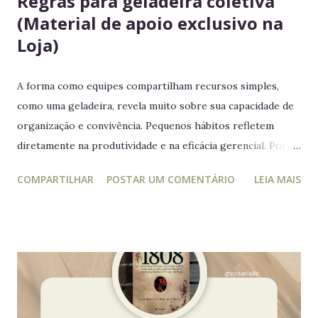
Regras para geladeira coletiva
(Material de apoio exclusivo na
Loja)
A forma como equipes compartilham recursos simples,
como uma geladeira, revela muito sobre sua capacidade de
organização e convivência. Pequenos hábitos refletem
diretamente na produtividade e na eficácia gerencial. Por
isso, este guia conecta práticas cotidianas com princípios
COMPARTILHAR
POSTAR UM COMENTÁRIO
LEIA MAIS
da educação estratégica e gerencial : respeito ao espaço
coletivo, disciplina e gestão eficiente. 7 regras essenciais
para a geladeira coletiva 1. Lembre-se: a geladeira é de
todos Respeitar o espaço compartilhado fortalece a
convivência e evita conflitos desnecessários. 2. Organize
seus alimentos em um único espaço Facilita o controle da
validade e mantém a geladeira práticas para todos. 3.