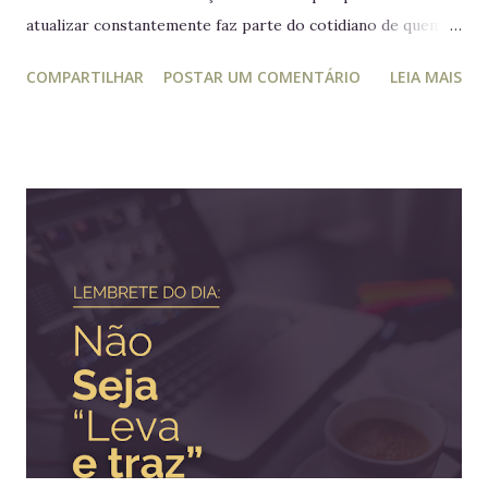
atualizar constantemente faz parte do cotidiano de quem
trabalha com liderança. Mesmo para quem não trabalha com
COMPARTILHAR
POSTAR UM COMENTÁRIO
LEIA MAIS
planejamento e gestão a leitura e atualização frequente é
muito relevante para vida profissional. Ler diversos e
diferentes temas colabora com a visão ampla tão
importante para tomada de decisão. Nunca algo semelhante
tinha acontecido na história de Portugal ou de qualquer
outro país europeu. Em tempos de guerra, reis e rainhas
haviam sido destronados ou obrigados a se refugiar em
territórios alheios, mas nenhum deles tinha ido tão longe a
ponto de cruzar um oceano para viver e reinar do outro
lado do mundo. Embora os europeus dominassem colônias
imensas em diversos continentes, até aquele momento
nenhum rei havia colocado os pés em seus territórios
ultramarinos para uma simples...