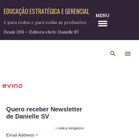
Pular para o conteúdo principal
EDUCAÇÃO ESTRATÉGICA E GERENCIAL
MENU
é para todos e para todas as profissões
Desde 2011 — Editora-chefe: Danielle SV
Quero receber Newsletter
de Danielle SV
*
indica obrigatório
*
Email Address