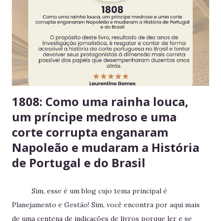
Consuma apenas o que é seu Evita mal-entendidos e
reforça a confiança entre colegas. 4. Derramou algo? Limpe
na hora Higiene imediata garante um ambiente limpo e
agradável para o próximo usuário. 5. Não deixe alimentos
estragarem Escolha um dia fixo da semana para revisar
seus itens e evitar desperdício. 6....
1808: Como uma rainha louca,
um príncipe medroso e uma
corte corrupta enganaram
Napoleão e mudaram a História
de Portugal e do Brasil
Sim, esse é um blog cujo tema principal é
Planejamento e Gestão! Sim, você encontra por aqui mais
de uma centena de indicações de livros porque ler e se