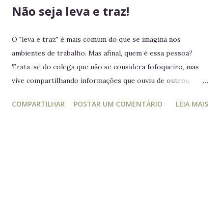
Não seja leva e traz!
O "leva e traz" é mais comum do que se imagina nos
ambientes de trabalho. Mas afinal, quem é essa pessoa?
Trata-se do colega que não se considera fofoqueiro, mas
vive compartilhando informações que ouviu de outros,
acreditando estar "ajudando" ou "alertando" a equipe. Na
COMPARTILHAR
POSTAR UM COMENTÁRIO
LEIA MAIS
prática, ele manipula e desagrega, usando informações
privilegiadas como forma de influência. Quem é o leva e
traz Está sempre mais atento à vida dos outros do que ao
próprio trabalho. Circula informações desnecessárias,
muitas vezes destorcidas. Gosta de se apresentar como
"pessoa de confiança", mas não poupa ninguém - nem
colegas, nem líderes. Conta algo que ouviu de alguém e,
logo em seguida, leva sua opinião de volta para essa
pessoa, gerando conflitos. Lembrete do dia Desconfie da