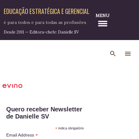
Pular para o conteúdo principal
EDUCAÇÃO ESTRATÉGICA E GERENCIAL
MENU
é para todos e para todas as profissões
Desde 2011 — Editora-chefe: Danielle SV
Quero receber Newsletter
de Danielle SV
*
indica obrigatório
*
Email Address