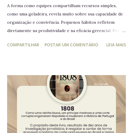
A forma como equipes compartilham recursos simples,
como uma geladeira, revela muito sobre sua capacidade de
organização e convivência. Pequenos hábitos refletem
diretamente na produtividade e na eficácia gerencial. Por
isso, este guia conecta práticas cotidianas com princípios
COMPARTILHAR
POSTAR UM COMENTÁRIO
LEIA MAIS
da educação estratégica e gerencial : respeito ao espaço
coletivo, disciplina e gestão eficiente. 7 regras essenciais
para a geladeira coletiva 1. Lembre-se: a geladeira é de
todos Respeitar o espaço compartilhado fortalece a
convivência e evita conflitos desnecessários. 2. Organize
seus alimentos em um único espaço Facilita o controle da
validade e mantém a geladeira práticas para todos. 3.
Consuma apenas o que é seu Evita mal-entendidos e
reforça a confiança entre colegas. 4. Derramou algo? Limpe
na hora Higiene imediata garante um ambiente limpo e
agradável para o próximo usuário. 5. Não deixe alimentos