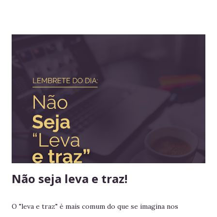
muito relevante para vida profissional. Ler diversos e
diferentes temas colabora com a visão ampla tão
importante para tomada de decisão. Nunca algo semelhante
tinha acontecido na história de Portugal ou de qualquer
outro país europeu. Em tempos de guerra, reis e rainhas
haviam sido destronados ou obrigados a se refugiar em
territórios alheios, mas nenhum deles tinha ido tão longe a
ponto de cruzar um oceano para viver e reinar do outro
lado do mundo. Embora os europeus dominassem colônias
imensas em diversos continentes, até aquele momento
nenhum rei havia colocado os pés em seus territórios
ultramarinos para uma simples...
Não seja leva e traz!
O "leva e traz" é mais comum do que se imagina nos