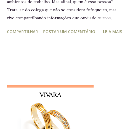
ambientes de trabalho. Mas afinal, quem é essa pessoa?
Trata-se do colega que não se considera fofoqueiro, mas
vive compartilhando informações que ouviu de outros,
acreditando estar "ajudando" ou "alertando" a equipe. Na
COMPARTILHAR
POSTAR UM COMENTÁRIO
LEIA MAIS
prática, ele manipula e desagrega, usando informações
privilegiadas como forma de influência. Quem é o leva e
traz Está sempre mais atento à vida dos outros do que ao
próprio trabalho. Circula informações desnecessárias,
muitas vezes destorcidas. Gosta de se apresentar como
"pessoa de confiança", mas não poupa ninguém - nem
colegas, nem líderes. Conta algo que ouviu de alguém e,
logo em seguida, leva sua opinião de volta para essa
pessoa, gerando conflitos. Lembrete do dia Desconfie da
pessoa que se interessa demais pela vida alheia no trabalho
e está sempre metida em confusões. Colegas assim
raramente contribuem para a equipe - mantenha distância e