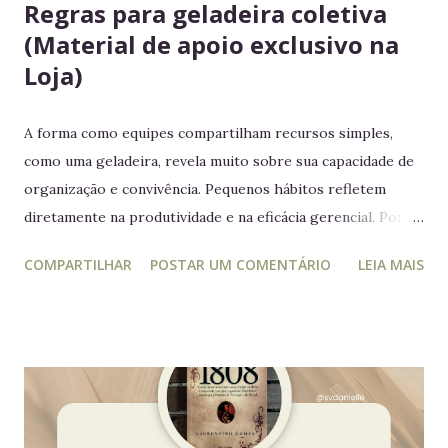
Regras para geladeira coletiva
(Material de apoio exclusivo na
Loja)
A forma como equipes compartilham recursos simples,
como uma geladeira, revela muito sobre sua capacidade de
organização e convivência. Pequenos hábitos refletem
diretamente na produtividade e na eficácia gerencial. Por
isso, este guia conecta práticas cotidianas com princípios
COMPARTILHAR
POSTAR UM COMENTÁRIO
LEIA MAIS
da educação estratégica e gerencial : respeito ao espaço
coletivo, disciplina e gestão eficiente. 7 regras essenciais
para a geladeira coletiva 1. Lembre-se: a geladeira é de
todos Respeitar o espaço compartilhado fortalece a
convivência e evita conflitos desnecessários. 2. Organize
seus alimentos em um único espaço Facilita o controle da
validade e mantém a geladeira práticas para todos. 3.