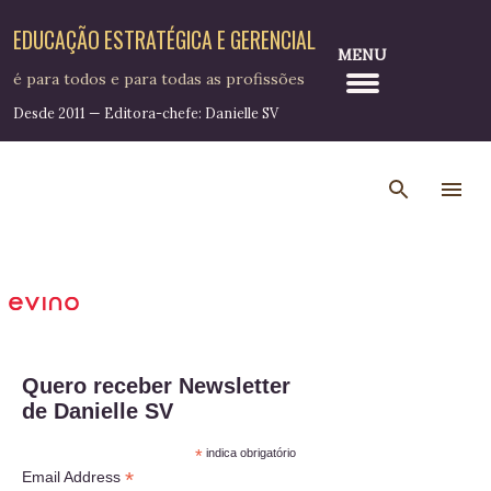
Pular para o conteúdo principal
EDUCAÇÃO ESTRATÉGICA E GERENCIAL
MENU
é para todos e para todas as profissões
Desde 2011 — Editora-chefe: Danielle SV
Quero receber Newsletter
de Danielle SV
*
indica obrigatório
*
Email Address