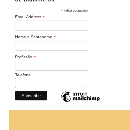
*
indica obrigatório
*
Email Address
*
Nome e Sobrenome
*
Profissão
Telefone