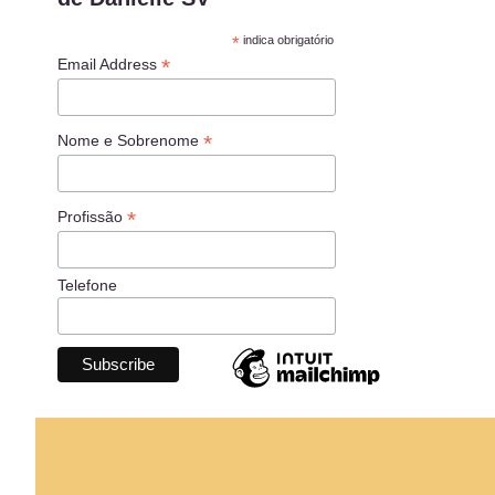
*
indica obrigatório
*
Email Address
*
Nome e Sobrenome
*
Profissão
Telefone