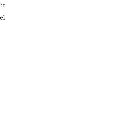
er
el