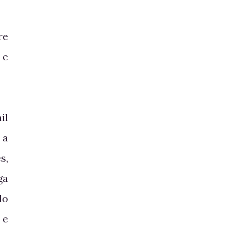
re
 e
il
 a
s,
ga
do
 e