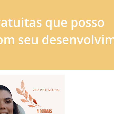
atuitas que posso
com seu desenvolvi