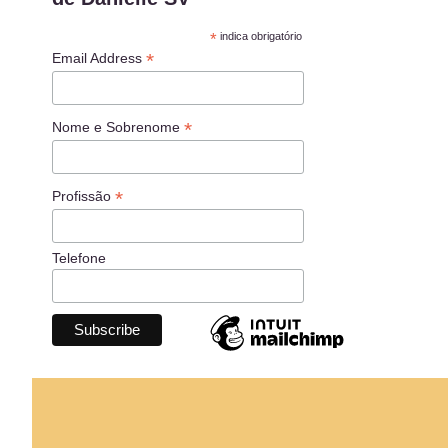
*
indica obrigatório
*
Email Address
*
Nome e Sobrenome
*
Profissão
Telefone