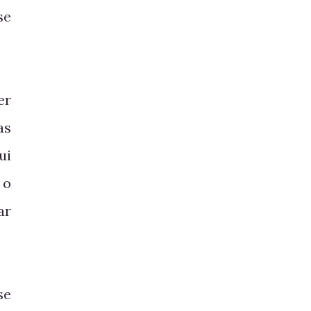
se
er
as
ui
 o
ar
se