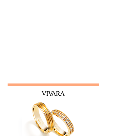
privilegiadas como forma de influência. Quem é o leva e
traz Está sempre mais atento à vida dos outros do que ao
próprio trabalho. Circula informações desnecessárias,
muitas vezes destorcidas. Gosta de se apresentar como
"pessoa de confiança", mas não poupa ninguém - nem
colegas, nem líderes. Conta algo que ouviu de alguém e,
logo em seguida, leva sua opinião de volta para essa
pessoa, gerando conflitos. Lembrete do dia Desconfie da
pessoa que se interessa demais pela vida alheia no trabalho
e está sempre metida em confusões. Colegas assim
raramente contribuem para a equipe - mantenha distância e
foque no seu trabalho. Impac...