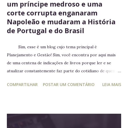
um príncipe medroso e uma
corte corrupta enganaram
Napoleão e mudaram a História
de Portugal e do Brasil
Sim, esse é um blog cujo tema principal é
Planejamento e Gestão! Sim, você encontra por aqui mais
de uma centena de indicações de livros porque ler e se
atualizar constantemente faz parte do cotidiano de quem
trabalha com liderança. Mesmo para quem não trabalha com
COMPARTILHAR
POSTAR UM COMENTÁRIO
LEIA MAIS
planejamento e gestão a leitura e atualização frequente é
muito relevante para vida profissional. Ler diversos e
diferentes temas colabora com a visão ampla tão
importante para tomada de decisão. Nunca algo semelhante
tinha acontecido na história de Portugal ou de qualquer
outro país europeu. Em tempos de guerra, reis e rainhas