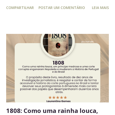
isso, este guia conecta práticas cotidianas com princípios
COMPARTILHAR
POSTAR UM COMENTÁRIO
LEIA MAIS
da educação estratégica e gerencial : respeito ao espaço
coletivo, disciplina e gestão eficiente. 7 regras essenciais
para a geladeira coletiva 1. Lembre-se: a geladeira é de
todos Respeitar o espaço compartilhado fortalece a
convivência e evita conflitos desnecessários. 2. Organize
seus alimentos em um único espaço Facilita o controle da
validade e mantém a geladeira práticas para todos. 3.
Consuma apenas o que é seu Evita mal-entendidos e
reforça a confiança entre colegas. 4. Derramou algo? Limpe
na hora Higiene imediata garante um ambiente limpo e
agradável para o próximo usuário. 5. Não deixe alimentos
estragarem Escolha um dia fixo da semana para revisar
seus itens e evitar desperdício. 6....
1808: Como uma rainha louca,