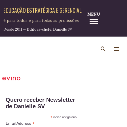
Pular para o conteúdo principal
EDUCAÇÃO ESTRATÉGICA E GERENCIAL
MENU
é para todos e para todas as profissões
Desde 2011 — Editora-chefe: Danielle SV
Quero receber Newsletter
de Danielle SV
*
indica obrigatório
*
Email Address