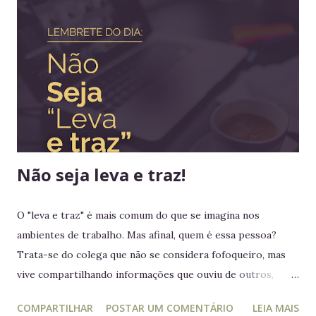
haviam sido destronados ou obrigados a se refugiar em
territórios alheios, mas nenhum deles tinha ido tão longe a
ponto de cruzar um oceano para viver e reinar do outro
lado do mundo. Embora os europeus dominassem colônias
imensas em diversos continentes, até aquele momento
nenhum rei havia colocado os pés em seus territórios
ultramarinos para uma simples...
Não seja leva e traz!
O "leva e traz" é mais comum do que se imagina nos
ambientes de trabalho. Mas afinal, quem é essa pessoa?
Trata-se do colega que não se considera fofoqueiro, mas
vive compartilhando informações que ouviu de outros,
acreditando estar "ajudando" ou "alertando" a equipe. Na
COMPARTILHAR
POSTAR UM COMENTÁRIO
LEIA MAIS
prática, ele manipula e desagrega, usando informações