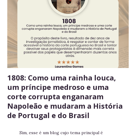
seus alimentos em um único espaço Facilita o controle da
validade e mantém a geladeira práticas para todos. 3.
Consuma apenas o que é seu Evita mal-entendidos e
reforça a confiança entre colegas. 4. Derramou algo? Limpe
na hora Higiene imediata garante um ambiente limpo e
agradável para o próximo usuário. 5. Não deixe alimentos
estragarem Escolha um dia fixo da semana para revisar
seus itens e evitar desperdício. 6....
1808: Como uma rainha louca,
um príncipe medroso e uma
corte corrupta enganaram
Napoleão e mudaram a História
de Portugal e do Brasil
Sim, esse é um blog cujo tema principal é