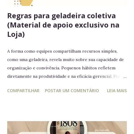
Regras para geladeira coletiva
(Material de apoio exclusivo na
Loja)
A forma como equipes compartilham recursos simples,
como uma geladeira, revela muito sobre sua capacidade de
organização e convivência. Pequenos hábitos refletem
diretamente na produtividade e na eficácia gerencial. Por
isso, este guia conecta práticas cotidianas com princípios
COMPARTILHAR
POSTAR UM COMENTÁRIO
LEIA MAIS
da educação estratégica e gerencial : respeito ao espaço
coletivo, disciplina e gestão eficiente. 7 regras essenciais
para a geladeira coletiva 1. Lembre-se: a geladeira é de
todos Respeitar o espaço compartilhado fortalece a
convivência e evita conflitos desnecessários. 2. Organize