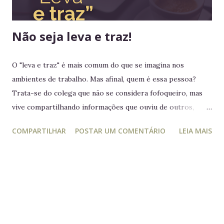
ultramarinos para uma simples...
Não seja leva e traz!
O "leva e traz" é mais comum do que se imagina nos
ambientes de trabalho. Mas afinal, quem é essa pessoa?
Trata-se do colega que não se considera fofoqueiro, mas
vive compartilhando informações que ouviu de outros,
acreditando estar "ajudando" ou "alertando" a equipe. Na
COMPARTILHAR
POSTAR UM COMENTÁRIO
LEIA MAIS
prática, ele manipula e desagrega, usando informações
privilegiadas como forma de influência. Quem é o leva e
traz Está sempre mais atento à vida dos outros do que ao
próprio trabalho. Circula informações desnecessárias,
muitas vezes destorcidas. Gosta de se apresentar como
"pessoa de confiança", mas não poupa ninguém - nem
colegas, nem líderes. Conta algo que ouviu de alguém e,