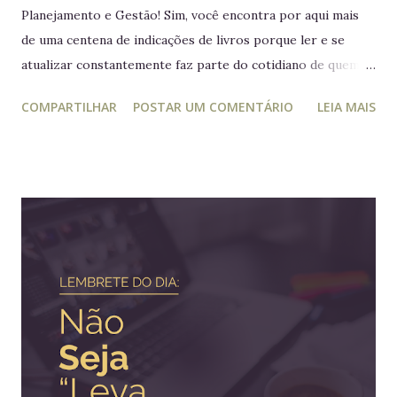
Planejamento e Gestão! Sim, você encontra por aqui mais
de uma centena de indicações de livros porque ler e se
atualizar constantemente faz parte do cotidiano de quem
trabalha com liderança. Mesmo para quem não trabalha com
COMPARTILHAR
POSTAR UM COMENTÁRIO
LEIA MAIS
planejamento e gestão a leitura e atualização frequente é
muito relevante para vida profissional. Ler diversos e
diferentes temas colabora com a visão ampla tão
importante para tomada de decisão. Nunca algo semelhante
tinha acontecido na história de Portugal ou de qualquer
outro país europeu. Em tempos de guerra, reis e rainhas
haviam sido destronados ou obrigados a se refugiar em
territórios alheios, mas nenhum deles tinha ido tão longe a
ponto de cruzar um oceano para viver e reinar do outro
lado do mundo. Embora os europeus dominassem colônias
imensas em diversos continentes, até aquele momento
nenhum rei havia colocado os pés em seus territórios