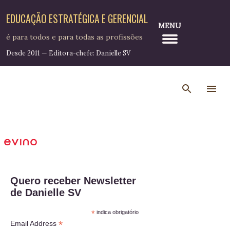
Pular para o conteúdo principal
EDUCAÇÃO ESTRATÉGICA E GERENCIAL
MENU
é para todos e para todas as profissões
Desde 2011 — Editora-chefe: Danielle SV
Quero receber Newsletter
de Danielle SV
*
indica obrigatório
*
Email Address