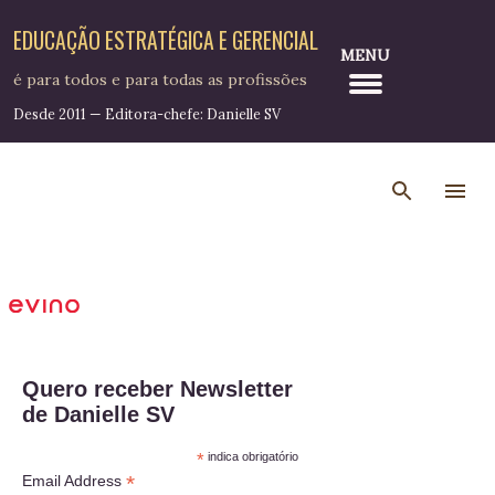
Pular para o conteúdo principal
EDUCAÇÃO ESTRATÉGICA E GERENCIAL
MENU
é para todos e para todas as profissões
Desde 2011 — Editora-chefe: Danielle SV
Quero receber Newsletter
de Danielle SV
*
indica obrigatório
*
Email Address