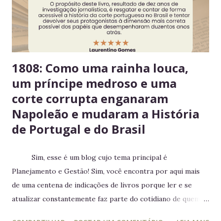
agradável para o próximo usuário. 5. Não deixe alimentos
estragarem Escolha um dia fixo da semana para revisar
seus itens e evitar desperdício. 6....
1808: Como uma rainha louca,
um príncipe medroso e uma
corte corrupta enganaram
Napoleão e mudaram a História
de Portugal e do Brasil
Sim, esse é um blog cujo tema principal é
Planejamento e Gestão! Sim, você encontra por aqui mais
de uma centena de indicações de livros porque ler e se
atualizar constantemente faz parte do cotidiano de quem
trabalha com liderança. Mesmo para quem não trabalha com