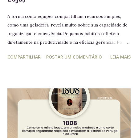
A forma como equipes compartilham recursos simples,
como uma geladeira, revela muito sobre sua capacidade de
organização e convivência. Pequenos hábitos refletem
diretamente na produtividade e na eficácia gerencial. Por
isso, este guia conecta práticas cotidianas com princípios
COMPARTILHAR
POSTAR UM COMENTÁRIO
LEIA MAIS
da educação estratégica e gerencial : respeito ao espaço
coletivo, disciplina e gestão eficiente. 7 regras essenciais
para a geladeira coletiva 1. Lembre-se: a geladeira é de
todos Respeitar o espaço compartilhado fortalece a
convivência e evita conflitos desnecessários. 2. Organize
seus alimentos em um único espaço Facilita o controle da
validade e mantém a geladeira práticas para todos. 3.
Consuma apenas o que é seu Evita mal-entendidos e
reforça a confiança entre colegas. 4. Derramou algo? Limpe
na hora Higiene imediata garante um ambiente limpo e