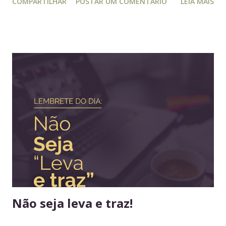
COMPARTILHAR
POSTAR UM COMENTÁRIO
LEIA MAIS
planejamento e gestão a leitura e atualização frequente é
muito relevante para vida profissional. Ler diversos e
diferentes temas colabora com a visão ampla tão
importante para tomada de decisão. Nunca algo semelhante
tinha acontecido na história de Portugal ou de qualquer
outro país europeu. Em tempos de guerra, reis e rainhas
haviam sido destronados ou obrigados a se refugiar em
territórios alheios, mas nenhum deles tinha ido tão longe a
ponto de cruzar um oceano para viver e reinar do outro
lado do mundo. Embora os europeus dominassem colônias
imensas em diversos continentes, até aquele momento
nenhum rei havia colocado os pés em seus territórios
ultramarinos para uma simples...
Não seja leva e traz!