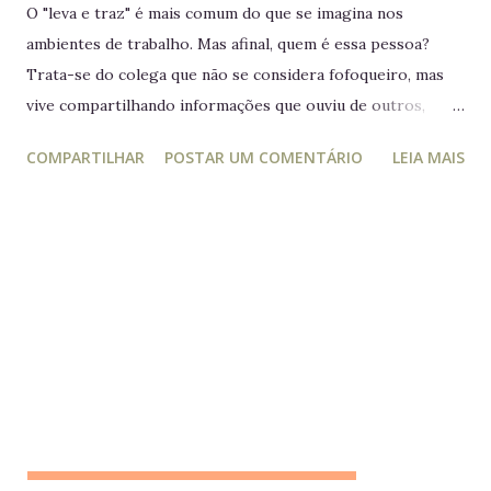
O "leva e traz" é mais comum do que se imagina nos
ambientes de trabalho. Mas afinal, quem é essa pessoa?
Trata-se do colega que não se considera fofoqueiro, mas
vive compartilhando informações que ouviu de outros,
acreditando estar "ajudando" ou "alertando" a equipe. Na
COMPARTILHAR
POSTAR UM COMENTÁRIO
LEIA MAIS
prática, ele manipula e desagrega, usando informações
privilegiadas como forma de influência. Quem é o leva e
traz Está sempre mais atento à vida dos outros do que ao
próprio trabalho. Circula informações desnecessárias,
muitas vezes destorcidas. Gosta de se apresentar como
"pessoa de confiança", mas não poupa ninguém - nem
colegas, nem líderes. Conta algo que ouviu de alguém e,
logo em seguida, leva sua opinião de volta para essa
pessoa, gerando conflitos. Lembrete do dia Desconfie da
pessoa que se interessa demais pela vida alheia no trabalho
e está sempre metida em confusões. Colegas assim