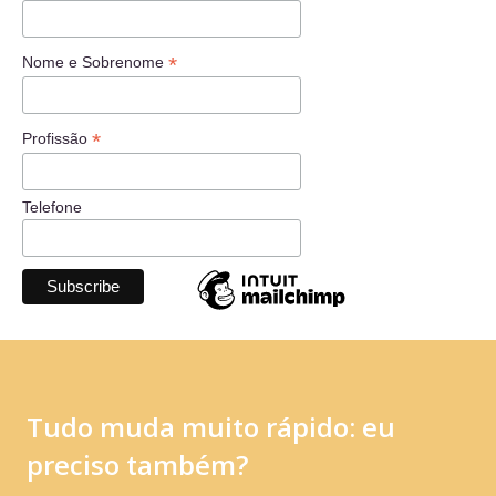
*
Nome e Sobrenome
*
Profissão
Telefone
Tudo muda muito rápido: eu
preciso também?