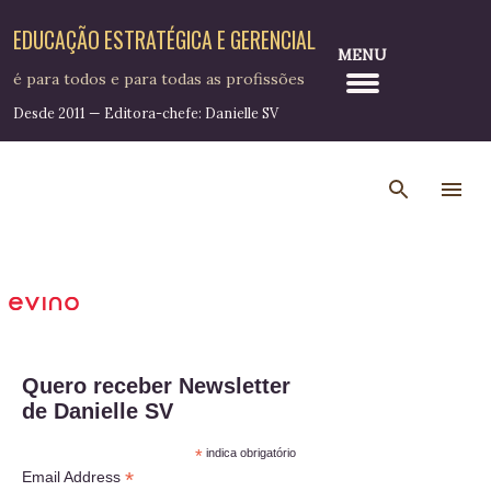
Pular para o conteúdo principal
EDUCAÇÃO ESTRATÉGICA E GERENCIAL
MENU
é para todos e para todas as profissões
Desde 2011 — Editora-chefe: Danielle SV
Quero receber Newsletter
de Danielle SV
*
indica obrigatório
*
Email Address