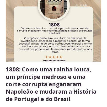
convivência e evita conflitos desnecessários. 2. Organize
seus alimentos em um único espaço Facilita o controle da
validade e mantém a geladeira práticas para todos. 3.
Consuma apenas o que é seu Evita mal-entendidos e
reforça a confiança entre colegas. 4. Derramou algo? Limpe
na hora Higiene imediata garante um ambiente limpo e
agradável para o próximo usuário. 5. Não deixe alimentos
estragarem Escolha um dia fixo da semana para revisar
seus itens e evitar desperdício. 6....
1808: Como uma rainha louca,
um príncipe medroso e uma
corte corrupta enganaram
Napoleão e mudaram a História
de Portugal e do Brasil