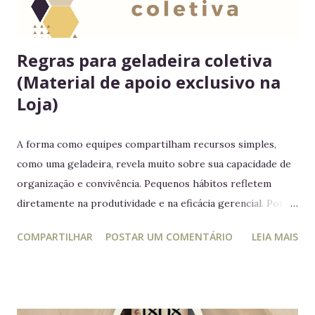
Regras para geladeira coletiva
(Material de apoio exclusivo na
Loja)
A forma como equipes compartilham recursos simples,
como uma geladeira, revela muito sobre sua capacidade de
organização e convivência. Pequenos hábitos refletem
diretamente na produtividade e na eficácia gerencial. Por
isso, este guia conecta práticas cotidianas com princípios
COMPARTILHAR
POSTAR UM COMENTÁRIO
LEIA MAIS
da educação estratégica e gerencial : respeito ao espaço
coletivo, disciplina e gestão eficiente. 7 regras essenciais
para a geladeira coletiva 1. Lembre-se: a geladeira é de
todos Respeitar o espaço compartilhado fortalece a