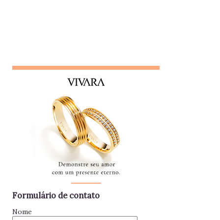
colegas, nem líderes. Conta algo que ouviu de alguém e,
logo em seguida, leva sua opinião de volta para essa
pessoa, gerando conflitos. Lembrete do dia Desconfie da
pessoa que se interessa demais pela vida alheia no trabalho
e está sempre metida em confusões. Colegas assim
raramente contribuem para a equipe - mantenha distância e
foque no seu trabalho. Impac...
Formulário de contato
Nome