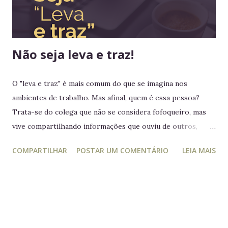
nenhum rei havia colocado os pés em seus territórios
ultramarinos para uma simples...
Não seja leva e traz!
O "leva e traz" é mais comum do que se imagina nos
ambientes de trabalho. Mas afinal, quem é essa pessoa?
Trata-se do colega que não se considera fofoqueiro, mas
vive compartilhando informações que ouviu de outros,
acreditando estar "ajudando" ou "alertando" a equipe. Na
COMPARTILHAR
POSTAR UM COMENTÁRIO
LEIA MAIS
prática, ele manipula e desagrega, usando informações
privilegiadas como forma de influência. Quem é o leva e
traz Está sempre mais atento à vida dos outros do que ao
próprio trabalho. Circula informações desnecessárias,
muitas vezes destorcidas. Gosta de se apresentar como
"pessoa de confiança", mas não poupa ninguém - nem