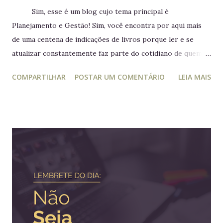
Sim, esse é um blog cujo tema principal é
Planejamento e Gestão! Sim, você encontra por aqui mais
de uma centena de indicações de livros porque ler e se
atualizar constantemente faz parte do cotidiano de quem
trabalha com liderança. Mesmo para quem não trabalha com
COMPARTILHAR
POSTAR UM COMENTÁRIO
LEIA MAIS
planejamento e gestão a leitura e atualização frequente é
muito relevante para vida profissional. Ler diversos e
diferentes temas colabora com a visão ampla tão
importante para tomada de decisão. Nunca algo semelhante
tinha acontecido na história de Portugal ou de qualquer
outro país europeu. Em tempos de guerra, reis e rainhas
haviam sido destronados ou obrigados a se refugiar em
territórios alheios, mas nenhum deles tinha ido tão longe a
ponto de cruzar um oceano para viver e reinar do outro
lado do mundo. Embora os europeus dominassem colônias
imensas em diversos continentes, até aquele momento