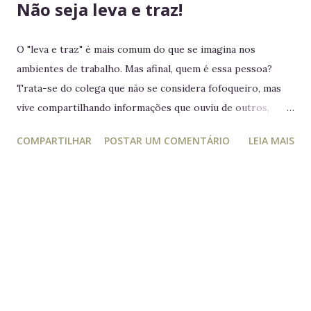
Não seja leva e traz!
O "leva e traz" é mais comum do que se imagina nos
ambientes de trabalho. Mas afinal, quem é essa pessoa?
Trata-se do colega que não se considera fofoqueiro, mas
vive compartilhando informações que ouviu de outros,
acreditando estar "ajudando" ou "alertando" a equipe. Na
COMPARTILHAR
POSTAR UM COMENTÁRIO
LEIA MAIS
prática, ele manipula e desagrega, usando informações
privilegiadas como forma de influência. Quem é o leva e
traz Está sempre mais atento à vida dos outros do que ao
próprio trabalho. Circula informações desnecessárias,
muitas vezes destorcidas. Gosta de se apresentar como
"pessoa de confiança", mas não poupa ninguém - nem
colegas, nem líderes. Conta algo que ouviu de alguém e,
logo em seguida, leva sua opinião de volta para essa
pessoa, gerando conflitos. Lembrete do dia Desconfie da