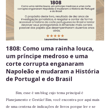
reforça a confiança entre colegas. 4. Derramou algo? Limpe
na hora Higiene imediata garante um ambiente limpo e
agradável para o próximo usuário. 5. Não deixe alimentos
estragarem Escolha um dia fixo da semana para revisar
seus itens e evitar desperdício. 6....
1808: Como uma rainha louca,
um príncipe medroso e uma
corte corrupta enganaram
Napoleão e mudaram a História
de Portugal e do Brasil
Sim, esse é um blog cujo tema principal é
Planejamento e Gestão! Sim, você encontra por aqui mais
de uma centena de indicações de livros porque ler e se