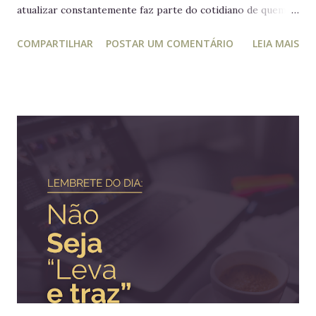
atualizar constantemente faz parte do cotidiano de quem
trabalha com liderança. Mesmo para quem não trabalha com
COMPARTILHAR
POSTAR UM COMENTÁRIO
LEIA MAIS
planejamento e gestão a leitura e atualização frequente é
muito relevante para vida profissional. Ler diversos e
diferentes temas colabora com a visão ampla tão
importante para tomada de decisão. Nunca algo semelhante
tinha acontecido na história de Portugal ou de qualquer
outro país europeu. Em tempos de guerra, reis e rainhas
haviam sido destronados ou obrigados a se refugiar em
territórios alheios, mas nenhum deles tinha ido tão longe a
ponto de cruzar um oceano para viver e reinar do outro
lado do mundo. Embora os europeus dominassem colônias
imensas em diversos continentes, até aquele momento
nenhum rei havia colocado os pés em seus territórios
ultramarinos para uma simples...