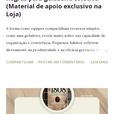
(Material de apoio exclusivo na
Loja)
A forma como equipes compartilham recursos simples,
como uma geladeira, revela muito sobre sua capacidade de
organização e convivência. Pequenos hábitos refletem
diretamente na produtividade e na eficácia gerencial. Por
isso, este guia conecta práticas cotidianas com princípios
COMPARTILHAR
POSTAR UM COMENTÁRIO
LEIA MAIS
da educação estratégica e gerencial : respeito ao espaço
coletivo, disciplina e gestão eficiente. 7 regras essenciais
para a geladeira coletiva 1. Lembre-se: a geladeira é de
todos Respeitar o espaço compartilhado fortalece a
convivência e evita conflitos desnecessários. 2. Organize
seus alimentos em um único espaço Facilita o controle da
validade e mantém a geladeira práticas para todos. 3.
Consuma apenas o que é seu Evita mal-entendidos e