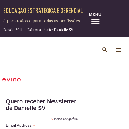
Pular para o conteúdo principal
EDUCAÇÃO ESTRATÉGICA E GERENCIAL
MENU
é para todos e para todas as profissões
Desde 2011 — Editora-chefe: Danielle SV
Quero receber Newsletter
de Danielle SV
*
indica obrigatório
*
Email Address