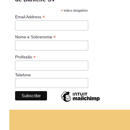
*
indica obrigatório
*
Email Address
*
Nome e Sobrenome
*
Profissão
Telefone