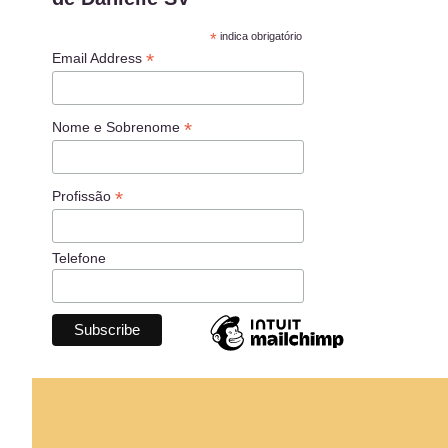
*
indica obrigatório
*
Email Address
*
Nome e Sobrenome
*
Profissão
Telefone