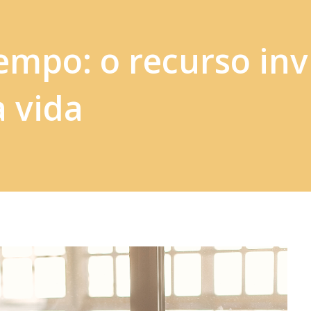
empo: o recurso invi
a vida