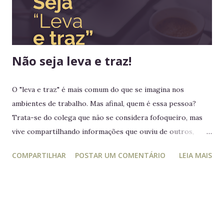
imensas em diversos continentes, até aquele momento
nenhum rei havia colocado os pés em seus territórios
ultramarinos para uma simples...
Não seja leva e traz!
O "leva e traz" é mais comum do que se imagina nos
ambientes de trabalho. Mas afinal, quem é essa pessoa?
Trata-se do colega que não se considera fofoqueiro, mas
vive compartilhando informações que ouviu de outros,
acreditando estar "ajudando" ou "alertando" a equipe. Na
COMPARTILHAR
POSTAR UM COMENTÁRIO
LEIA MAIS
prática, ele manipula e desagrega, usando informações
privilegiadas como forma de influência. Quem é o leva e
traz Está sempre mais atento à vida dos outros do que ao
próprio trabalho. Circula informações desnecessárias,
muitas vezes destorcidas. Gosta de se apresentar como