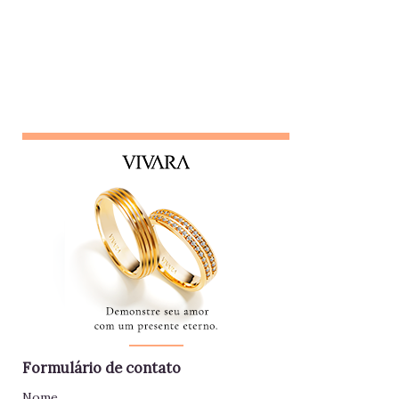
"pessoa de confiança", mas não poupa ninguém - nem
colegas, nem líderes. Conta algo que ouviu de alguém e,
logo em seguida, leva sua opinião de volta para essa
pessoa, gerando conflitos. Lembrete do dia Desconfie da
pessoa que se interessa demais pela vida alheia no trabalho
e está sempre metida em confusões. Colegas assim
raramente contribuem para a equipe - mantenha distância e
foque no seu trabalho. Impac...
Formulário de contato
Nome