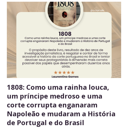
convivência e evita conflitos desnecessários. 2. Organize
seus alimentos em um único espaço Facilita o controle da
validade e mantém a geladeira práticas para todos. 3.
Consuma apenas o que é seu Evita mal-entendidos e
reforça a confiança entre colegas. 4. Derramou algo? Limpe
na hora Higiene imediata garante um ambiente limpo e
agradável para o próximo usuário. 5. Não deixe alimentos
estragarem Escolha um dia fixo da semana para revisar
seus itens e evitar desperdício. 6....
1808: Como uma rainha louca,
um príncipe medroso e uma
corte corrupta enganaram
Napoleão e mudaram a História
de Portugal e do Brasil