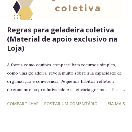
Regras para geladeira coletiva
(Material de apoio exclusivo na
Loja)
A forma como equipes compartilham recursos simples,
como uma geladeira, revela muito sobre sua capacidade de
organização e convivência. Pequenos hábitos refletem
diretamente na produtividade e na eficácia gerencial. Por
isso, este guia conecta práticas cotidianas com princípios
COMPARTILHAR
POSTAR UM COMENTÁRIO
LEIA MAIS
da educação estratégica e gerencial : respeito ao espaço
coletivo, disciplina e gestão eficiente. 7 regras essenciais
para a geladeira coletiva 1. Lembre-se: a geladeira é de
todos Respeitar o espaço compartilhado fortalece a