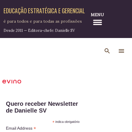
Pular para o conteúdo principal
EDUCAÇÃO ESTRATÉGICA E GERENCIAL
MENU
é para todos e para todas as profissões
Desde 2011 — Editora-chefe: Danielle SV
Quero receber Newsletter
de Danielle SV
*
indica obrigatório
*
Email Address