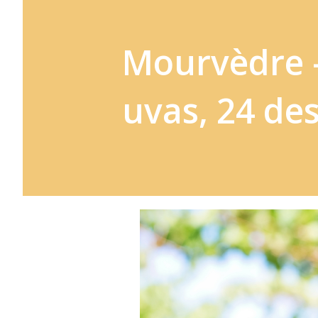
Mourvèdre -
uvas, 24 de