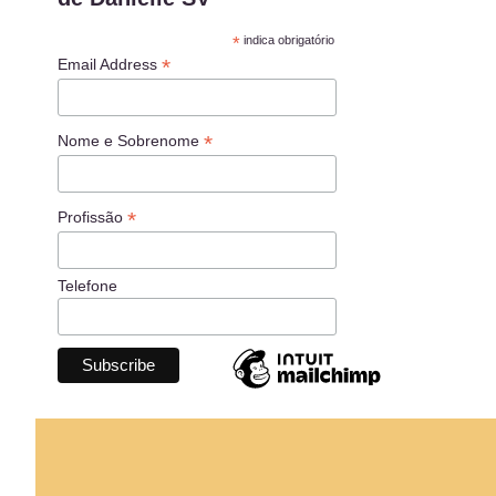
*
indica obrigatório
*
Email Address
*
Nome e Sobrenome
*
Profissão
Telefone