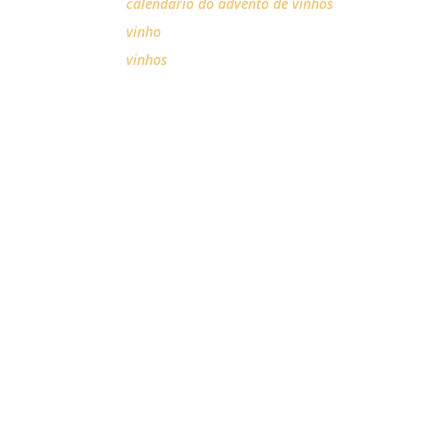
calendário do advento de vinhos
vinho
vinhos