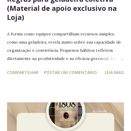
(Material de apoio exclusivo na
Loja)
A forma como equipes compartilham recursos simples,
como uma geladeira, revela muito sobre sua capacidade de
organização e convivência. Pequenos hábitos refletem
diretamente na produtividade e na eficácia gerencial. Por
isso, este guia conecta práticas cotidianas com princípios
COMPARTILHAR
POSTAR UM COMENTÁRIO
LEIA MAIS
da educação estratégica e gerencial : respeito ao espaço
coletivo, disciplina e gestão eficiente. 7 regras essenciais
para a geladeira coletiva 1. Lembre-se: a geladeira é de
todos Respeitar o espaço compartilhado fortalece a
convivência e evita conflitos desnecessários. 2. Organize
seus alimentos em um único espaço Facilita o controle da
validade e mantém a geladeira práticas para todos. 3.