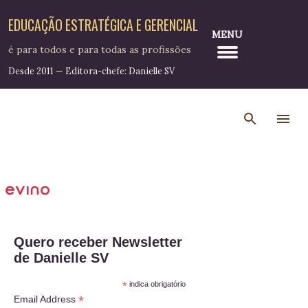
Pular para o conteúdo principal
EDUCAÇÃO ESTRATÉGICA E GERENCIAL
MENU
é para todos e para todas as profissões
Desde 2011 — Editora-chefe: Danielle SV
Quero receber Newsletter
de Danielle SV
*
indica obrigatório
*
Email Address