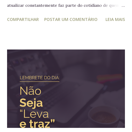
atualizar constantemente faz parte do cotidiano de quem
trabalha com liderança. Mesmo para quem não trabalha com
COMPARTILHAR
POSTAR UM COMENTÁRIO
LEIA MAIS
planejamento e gestão a leitura e atualização frequente é
muito relevante para vida profissional. Ler diversos e
diferentes temas colabora com a visão ampla tão
importante para tomada de decisão. Nunca algo semelhante
tinha acontecido na história de Portugal ou de qualquer
outro país europeu. Em tempos de guerra, reis e rainhas
haviam sido destronados ou obrigados a se refugiar em
territórios alheios, mas nenhum deles tinha ido tão longe a
ponto de cruzar um oceano para viver e reinar do outro
lado do mundo. Embora os europeus dominassem colônias
imensas em diversos continentes, até aquele momento
nenhum rei havia colocado os pés em seus territórios
ultramarinos para uma simples...