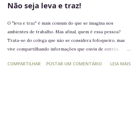
Não seja leva e traz!
O "leva e traz" é mais comum do que se imagina nos
ambientes de trabalho. Mas afinal, quem é essa pessoa?
Trata-se do colega que não se considera fofoqueiro, mas
vive compartilhando informações que ouviu de outros,
acreditando estar "ajudando" ou "alertando" a equipe. Na
COMPARTILHAR
POSTAR UM COMENTÁRIO
LEIA MAIS
prática, ele manipula e desagrega, usando informações
privilegiadas como forma de influência. Quem é o leva e
traz Está sempre mais atento à vida dos outros do que ao
próprio trabalho. Circula informações desnecessárias,
muitas vezes destorcidas. Gosta de se apresentar como
"pessoa de confiança", mas não poupa ninguém - nem
colegas, nem líderes. Conta algo que ouviu de alguém e,
logo em seguida, leva sua opinião de volta para essa
pessoa, gerando conflitos. Lembrete do dia Desconfie da