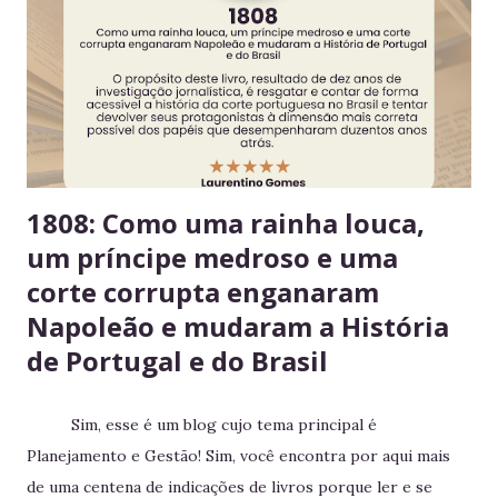
Consuma apenas o que é seu Evita mal-entendidos e
reforça a confiança entre colegas. 4. Derramou algo? Limpe
na hora Higiene imediata garante um ambiente limpo e
agradável para o próximo usuário. 5. Não deixe alimentos
estragarem Escolha um dia fixo da semana para revisar
seus itens e evitar desperdício. 6....
1808: Como uma rainha louca,
um príncipe medroso e uma
corte corrupta enganaram
Napoleão e mudaram a História
de Portugal e do Brasil
Sim, esse é um blog cujo tema principal é
Planejamento e Gestão! Sim, você encontra por aqui mais
de uma centena de indicações de livros porque ler e se