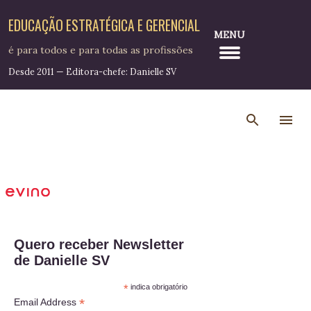
Pular para o conteúdo principal
EDUCAÇÃO ESTRATÉGICA E GERENCIAL
MENU
é para todos e para todas as profissões
Desde 2011 — Editora-chefe: Danielle SV
Quero receber Newsletter
de Danielle SV
*
indica obrigatório
*
Email Address