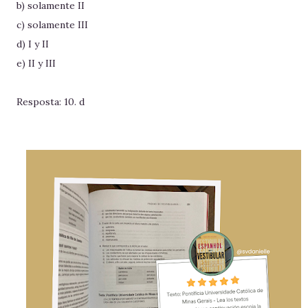
b) solamente II
c) solamente III
d) I y II
e) II y III
Resposta: 10. d