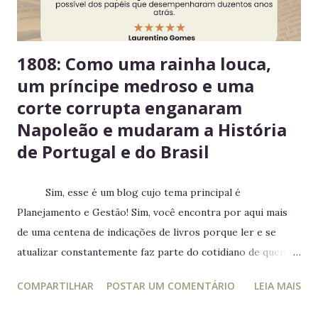
estragarem Escolha um dia fixo da semana para revisar
seus itens e evitar desperdício. 6....
1808: Como uma rainha louca,
um príncipe medroso e uma
corte corrupta enganaram
Napoleão e mudaram a História
de Portugal e do Brasil
Sim, esse é um blog cujo tema principal é
Planejamento e Gestão! Sim, você encontra por aqui mais
de uma centena de indicações de livros porque ler e se
atualizar constantemente faz parte do cotidiano de quem
trabalha com liderança. Mesmo para quem não trabalha com
COMPARTILHAR
POSTAR UM COMENTÁRIO
LEIA MAIS
planejamento e gestão a leitura e atualização frequente é
muito relevante para vida profissional. Ler diversos e