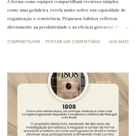
A forma como equipes compartilham recursos simples,
como uma geladeira, revela muito sobre sua capacidade de
organização e convivência. Pequenos hábitos refletem
diretamente na produtividade e na eficácia gerencial. Por
isso, este guia conecta práticas cotidianas com princípios
COMPARTILHAR
POSTAR UM COMENTÁRIO
LEIA MAIS
da educação estratégica e gerencial : respeito ao espaço
coletivo, disciplina e gestão eficiente. 7 regras essenciais
para a geladeira coletiva 1. Lembre-se: a geladeira é de
todos Respeitar o espaço compartilhado fortalece a
convivência e evita conflitos desnecessários. 2. Organize
seus alimentos em um único espaço Facilita o controle da
validade e mantém a geladeira práticas para todos. 3.
Consuma apenas o que é seu Evita mal-entendidos e
reforça a confiança entre colegas. 4. Derramou algo? Limpe
na hora Higiene imediata garante um ambiente limpo e
agradável para o próximo usuário. 5. Não deixe alimentos