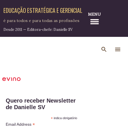
Pular para o conteúdo principal
EDUCAÇÃO ESTRATÉGICA E GERENCIAL
MENU
é para todos e para todas as profissões
Desde 2011 — Editora-chefe: Danielle SV
Quero receber Newsletter
de Danielle SV
*
indica obrigatório
*
Email Address