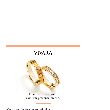
prática, ele manipula e desagrega, usando informações
privilegiadas como forma de influência. Quem é o leva e
traz Está sempre mais atento à vida dos outros do que ao
próprio trabalho. Circula informações desnecessárias,
muitas vezes destorcidas. Gosta de se apresentar como
"pessoa de confiança", mas não poupa ninguém - nem
colegas, nem líderes. Conta algo que ouviu de alguém e,
logo em seguida, leva sua opinião de volta para essa
pessoa, gerando conflitos. Lembrete do dia Desconfie da
pessoa que se interessa demais pela vida alheia no trabalho
e está sempre metida em confusões. Colegas assim
raramente contribuem para a equipe - mantenha distância e
foque no seu trabalho. Impac...
Formulário de contato