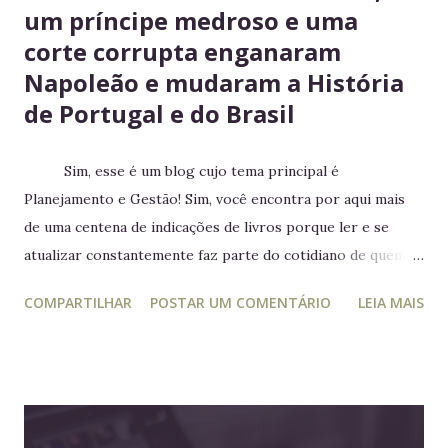
um príncipe medroso e uma
corte corrupta enganaram
Napoleão e mudaram a História
de Portugal e do Brasil
Sim, esse é um blog cujo tema principal é
Planejamento e Gestão! Sim, você encontra por aqui mais
de uma centena de indicações de livros porque ler e se
atualizar constantemente faz parte do cotidiano de quem
trabalha com liderança. Mesmo para quem não trabalha com
COMPARTILHAR
POSTAR UM COMENTÁRIO
LEIA MAIS
planejamento e gestão a leitura e atualização frequente é
muito relevante para vida profissional. Ler diversos e
diferentes temas colabora com a visão ampla tão
importante para tomada de decisão. Nunca algo semelhante
tinha acontecido na história de Portugal ou de qualquer