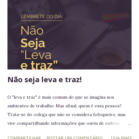
outro país europeu. Em tempos de guerra, reis e rainhas
haviam sido destronados ou obrigados a se refugiar em
territórios alheios, mas nenhum deles tinha ido tão longe a
ponto de cruzar um oceano para viver e reinar do outro
lado do mundo. Embora os europeus dominassem colônias
imensas em diversos continentes, até aquele momento
nenhum rei havia colocado os pés em seus territórios
ultramarinos para uma simples...
Não seja leva e traz!
O "leva e traz" é mais comum do que se imagina nos
ambientes de trabalho. Mas afinal, quem é essa pessoa?
Trata-se do colega que não se considera fofoqueiro, mas
vive compartilhando informações que ouviu de outros,
acreditando estar "ajudando" ou "alertando" a equipe. Na
COMPARTILHAR
POSTAR UM COMENTÁRIO
LEIA MAIS