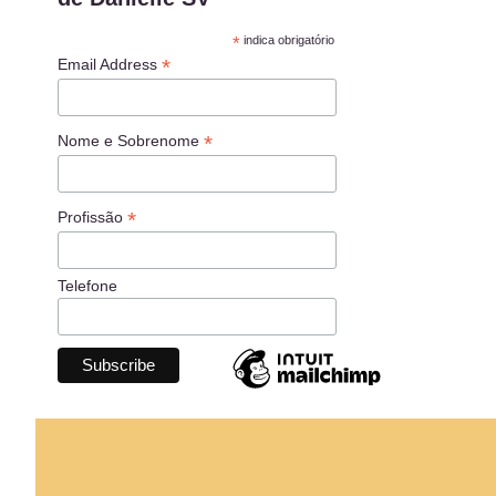
*
indica obrigatório
*
Email Address
*
Nome e Sobrenome
*
Profissão
Telefone