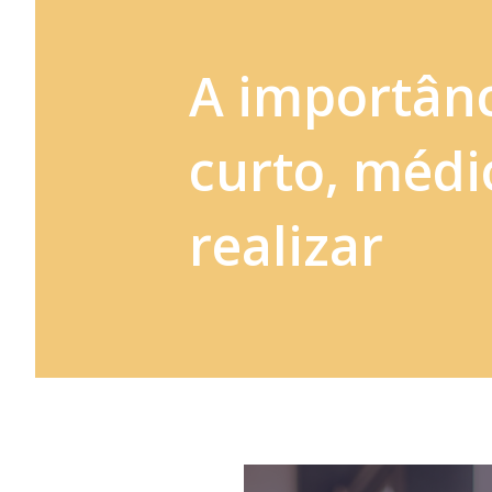
A importân
curto, médi
realizar