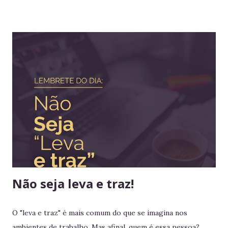
diferentes temas colabora com a visão ampla tão
importante para tomada de decisão. Nunca algo semelhante
tinha acontecido na história de Portugal ou de qualquer
outro país europeu. Em tempos de guerra, reis e rainhas
haviam sido destronados ou obrigados a se refugiar em
territórios alheios, mas nenhum deles tinha ido tão longe a
ponto de cruzar um oceano para viver e reinar do outro
lado do mundo. Embora os europeus dominassem colônias
imensas em diversos continentes, até aquele momento
nenhum rei havia colocado os pés em seus territórios
ultramarinos para uma simples...
Não seja leva e traz!
O "leva e traz" é mais comum do que se imagina nos
ambientes de trabalho. Mas afinal, quem é essa pessoa?