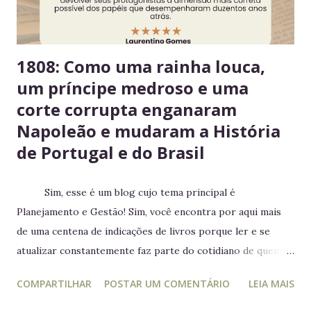
estragarem Escolha um dia fixo da semana para revisar
seus itens e evitar desperdício. 6....
1808: Como uma rainha louca,
um príncipe medroso e uma
corte corrupta enganaram
Napoleão e mudaram a História
de Portugal e do Brasil
Sim, esse é um blog cujo tema principal é
Planejamento e Gestão! Sim, você encontra por aqui mais
de uma centena de indicações de livros porque ler e se
atualizar constantemente faz parte do cotidiano de quem
trabalha com liderança. Mesmo para quem não trabalha com
COMPARTILHAR
POSTAR UM COMENTÁRIO
LEIA MAIS
planejamento e gestão a leitura e atualização frequente é
muito relevante para vida profissional. Ler diversos e