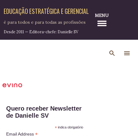
Pular para o conteúdo principal
EDUCAÇÃO ESTRATÉGICA E GERENCIAL
MENU
é para todos e para todas as profissões
Desde 2011 — Editora-chefe: Danielle SV
Quero receber Newsletter
de Danielle SV
*
indica obrigatório
*
Email Address