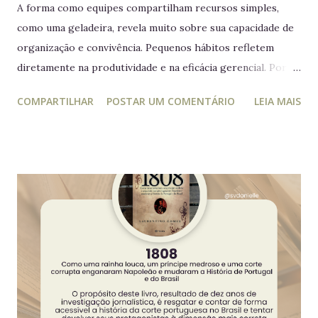
A forma como equipes compartilham recursos simples,
como uma geladeira, revela muito sobre sua capacidade de
organização e convivência. Pequenos hábitos refletem
diretamente na produtividade e na eficácia gerencial. Por
isso, este guia conecta práticas cotidianas com princípios
COMPARTILHAR
POSTAR UM COMENTÁRIO
LEIA MAIS
da educação estratégica e gerencial : respeito ao espaço
coletivo, disciplina e gestão eficiente. 7 regras essenciais
para a geladeira coletiva 1. Lembre-se: a geladeira é de
todos Respeitar o espaço compartilhado fortalece a
convivência e evita conflitos desnecessários. 2. Organize
seus alimentos em um único espaço Facilita o controle da
validade e mantém a geladeira práticas para todos. 3.
Consuma apenas o que é seu Evita mal-entendidos e
reforça a confiança entre colegas. 4. Derramou algo? Limpe
na hora Higiene imediata garante um ambiente limpo e
agradável para o próximo usuário. 5. Não deixe alimentos