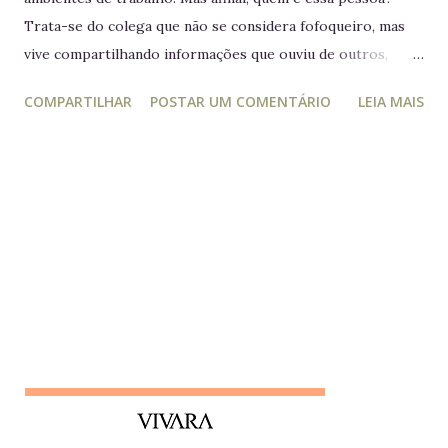
Trata-se do colega que não se considera fofoqueiro, mas
vive compartilhando informações que ouviu de outros,
acreditando estar "ajudando" ou "alertando" a equipe. Na
COMPARTILHAR
POSTAR UM COMENTÁRIO
LEIA MAIS
prática, ele manipula e desagrega, usando informações
privilegiadas como forma de influência. Quem é o leva e
traz Está sempre mais atento à vida dos outros do que ao
próprio trabalho. Circula informações desnecessárias,
muitas vezes destorcidas. Gosta de se apresentar como
"pessoa de confiança", mas não poupa ninguém - nem
colegas, nem líderes. Conta algo que ouviu de alguém e,
logo em seguida, leva sua opinião de volta para essa
pessoa, gerando conflitos. Lembrete do dia Desconfie da
pessoa que se interessa demais pela vida alheia no trabalho
e está sempre metida em confusões. Colegas assim
raramente contribuem para a equipe - mantenha distância e
foque no seu trabalho. Impac...